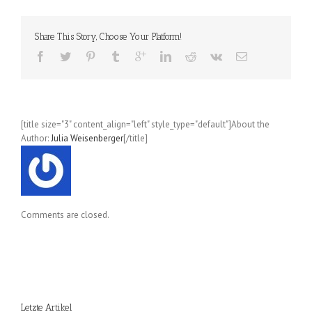
Teacher
(Kakine)
Share This Story, Choose Your Platform!
[title size="3" content_align="left" style_type="default"]About the
Author:
Julia Weisenberger
[/title]
Comments are closed.
Letzte Artikel