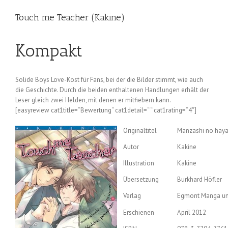
Touch me Teacher (Kakine)
Kompakt
Solide Boys Love-Kost für Fans, bei der die Bilder stimmt, wie auch
die Geschichte. Durch die beiden enthaltenen Handlungen erhält der
Leser gleich zwei Helden, mit denen er mitfiebern kann.
[easyreview cat1title=“Bewertung“ cat1detail=“ “ cat1rating=“4″]
Originaltitel
Manzashi no hay
Autor
Kakine
Illustration
Kakine
Übersetzung
Burkhard Höfler
Verlag
Egmont Manga u
Erschienen
April 2012