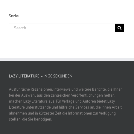
Suche
LAZY LITERATURE – IN 30 SEKUNDEN
Ausführliche Rezensionen, Interviews und weitere Berichte, die Ihnen
bei der Auswahl aus den zahlreichen Veröffentlichungen helfen,
machen Lazy Literature aus. Für Verlage und Autoren bietet Lazy
Literature unterstützende und hilfreiche Services an, die Ihnen Arbeit
abnehmen und in kürzester Zeit die Informationen zur Verfügung
stellen, die Sie benötigen.