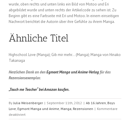
wurde, oben rechts und unten links ein Bild von Motoo und Eri
abgebildet wurde und unten rechts der Artikelcode zu sehen ist. Zu
Beginn gibt es eine Farbseite mit Eri und Motoo. In einem einseitigen
Nachwort berichtet die Autorin über ihre Gefühle zu ihrem Manga.
Ähnliche Titel
Highschool Love (Manga); Gib mir mehr… (Manga); Manga von Hinako
Takanaga
Herzlichen Dank an den
Egmont Manga und Anime-Verlag
für das
Rezensionsexemplar.
„Touch me Teacher“ bei Amazon kaufen.
By
Julia Weisenberger
|
September 11th, 2012
|
Ab 16 Jahren
,
Boys
Love
,
Egmont Manga und Anime
,
Manga
,
Rezensionen
|
Kommentare
für
deaktiviert
Touch
me