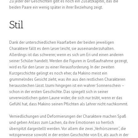
Zu jeder der Geschichten gibt es noch ein Zusatzkapitel, das die
beiden Paare ein wenig später in ihrer Beziehung zeigt.
Stil
Dank der unterschiedlichen Haarfarben der beiden jeweiligen
Charaktere fällt es dem Leser leicht, sie auseinanderzuhalten.
Allerdings ist das schwerer, wenn es sich um Eri und einen anderen
seiner Schüler handelt. Werden die Figuren in Großaufnahme gezeigt,
wird es für den Leser zu einer Herausforderung. In der zweiten
Kurzgeschichte gelingt es noch eher, da Makino meist ein
grummelndes Gesicht zieht, was ihn aus den restlichen Charakteren
herausstechen lässt. Izumi hingegen ist ein wahrer Sonnenschein –
schon in der ersten Geschichte. Das spiegelt sich in seiner
unverwüstlichen guten Laune wider, die sich nur trübt, wenn er das
Gefühl hat, dass Makino seinen Pflichten als Lehrer nicht nachkommt.
Verniedlichungen und Deformierungen der Charaktere machen Spaß
und geben Anlass zum Lachen, da ihre Emotionen so herrlich
überspitzt dargestellt werden. Vor allem die zwei „Verhörszenen“, die
witzigerweise sowohl in der ersten Geschichte von Eri, als auch in der