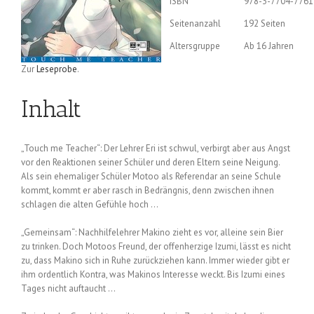
ISBN
978-3-7704-7761
Seitenanzahl
192 Seiten
Altersgruppe
Ab 16 Jahren
Zur
Leseprobe
.
Inhalt
„Touch me Teacher“: Der Lehrer Eri ist schwul, verbirgt aber aus Angst
vor den Reaktionen seiner Schüler und deren Eltern seine Neigung.
Als sein ehemaliger Schüler Motoo als Referendar an seine Schule
kommt, kommt er aber rasch in Bedrängnis, denn zwischen ihnen
schlagen die alten Gefühle hoch …
„Gemeinsam“: Nachhilfelehrer Makino zieht es vor, alleine sein Bier
zu trinken. Doch Motoos Freund, der offenherzige Izumi, lässt es nicht
zu, dass Makino sich in Ruhe zurückziehen kann. Immer wieder gibt er
ihm ordentlich Kontra, was Makinos Interesse weckt. Bis Izumi eines
Tages nicht auftaucht …