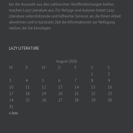
bei der Auswahl aus den zahlreichen Veröffentlichungen helfen,
machen Lazy Literature aus. Für Verlage und Autoren bietet Lazy
Literature unterstützende und hilfreiche Services an, die Ihnen Arbeit
abnehmen und in kürzester Zeit die Informationen zur Verfügung
stellen, die Sie benötigen.
LAZY LITERATURE
August 2026
M
D
M
D
F
S
S
1
2
3
4
5
6
7
8
9
10
11
12
13
14
15
16
17
18
19
20
21
22
23
24
25
26
27
28
29
30
31
« Juni