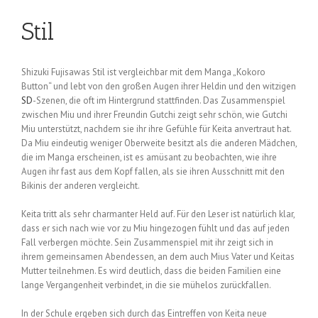
Stil
Shizuki Fujisawas Stil ist vergleichbar mit dem Manga „Kokoro
Button“ und lebt von den großen Augen ihrer Heldin und den witzigen
SD
-Szenen, die oft im Hintergrund stattfinden. Das Zusammenspiel
zwischen Miu und ihrer Freundin Gutchi zeigt sehr schön, wie Gutchi
Miu unterstützt, nachdem sie ihr ihre Gefühle für Keita anvertraut hat.
Da Miu eindeutig weniger Oberweite besitzt als die anderen Mädchen,
die im Manga erscheinen, ist es amüsant zu beobachten, wie ihre
Augen ihr fast aus dem Kopf fallen, als sie ihren Ausschnitt mit den
Bikinis der anderen vergleicht.
Keita tritt als sehr charmanter Held auf. Für den Leser ist natürlich klar,
dass er sich nach wie vor zu Miu hingezogen fühlt und das auf jeden
Fall verbergen möchte. Sein Zusammenspiel mit ihr zeigt sich in
ihrem gemeinsamen Abendessen, an dem auch Mius Vater und Keitas
Mutter teilnehmen. Es wird deutlich, dass die beiden Familien eine
lange Vergangenheit verbindet, in die sie mühelos zurückfallen.
In der Schule ergeben sich durch das Eintreffen von Keita neue