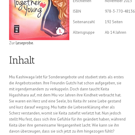
Erschienen
November 2013
ISBN
978-3-770-48136
Seitenanzahl
192 Seiten
Altersgruppe
Ab 14 Jahren
Zur
Leseprobe
.
Inhalt
Miu Kashiwaga lebt für Sonderangebote und studiert stets als erstes
die Angebotsseiten. Ihre Freundin Gutchi hat schon aufgegeben, sie
mit irgendjemandem zu verkuppeln. Doch dann taucht Keita
Higashihara auf, mit dem Miu vor Jahren ihre Kindheit verbracht hat.
Sie waren ein Herz und eine Seele, bis Keita ihr seine Liebe gestand
und kurz darauf wegzog. Miu hatte die Liebeserklärung eher als
Scherz verstanden, womit sie Keita zutiefst verletzt hat. Nun jedoch
stellt Miu fest, dass sich ihre Gefühle für ihn geändert haben, während
Keita über ihre gemeinsame Vergangenheit lacht. Wie kann sie ihn
davon überzeugen, dass sie sich jetzt zu ihm hingezogen fühlt?