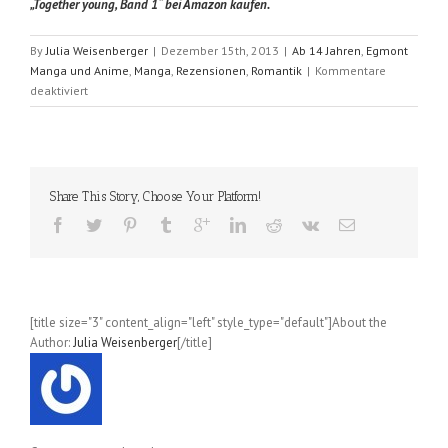
„Together young, Band 1“ bei Amazon kaufen.
By
Julia Weisenberger
|
Dezember 15th, 2013
|
Ab 14 Jahren
,
Egmont
Manga und Anime
,
Manga
,
Rezensionen
,
Romantik
|
Kommentare
für
deaktiviert
Together
Young
(Shizuki
Fujisawa);
Band
Share This Story, Choose Your Platform!
1
[title size="3" content_align="left" style_type="default"]About the
Author:
Julia Weisenberger
[/title]