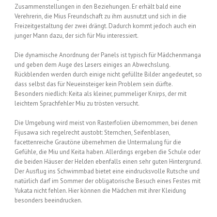
Zusammenstellungen in den Beziehungen. Er erhält bald eine
Verehrerin, die Mius Freundschaft zu ihm ausnutzt und sich in die
Freizeitgestaltung der zwei drängt. Dadurch kommt jedoch auch ein
junger Mann dazu, der sich für Miu interessiert.
Die dynamische Anordnung der Panels ist typisch für Mädchenmanga
und geben dem Auge des Lesers einiges an Abwechslung.
Rückblenden werden durch einige nicht gefüllte Bilder angedeutet, so
dass selbst das für Neueinsteiger kein Problem sein dürfte.
Besonders niedlich: Keita als kleiner, pummeliger Knirps, der mit
leichtem Sprachfehler Miu zu trösten versucht.
Die Umgebung wird meist von Rasterfolien übernommen, bei denen
Fijusawa sich regelrecht austobt: Sternchen, Seifenblasen,
facettenreiche Grautöne übernehmen die Untermalung für die
Gefühle, die Miu und Keita haben. Allerdings ergeben die Schule oder
die beiden Häuser der Helden ebenfalls einen sehr guten Hintergrund.
Der Ausflug ins Schwimmbad bietet eine eindrucksvolle Rutsche und
natürlich darf im Sommer der obligatorische Besuch eines Festes mit
Yukata nicht fehlen. Hier können die Mädchen mit ihrer Kleidung
besonders beeindrucken.