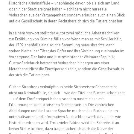
Historische Kriminalfälle – unabhängig davon ob sie sich am Land
oder in der Stadt ereignet haben – schildern nicht nur reale
Verbrechen aus der Vergangenheit, sondern erlauben auch einen Blick
auf die Gesellschaft, in deren Rechtsbereich sich die Tat ereignet hat.
In seinem Vorwort stellt der Autor zwei mögliche Arbeitstechniken
zur Erzählung von Kriminalfällen vor. Wenn man es mit Schiller hält,
der 1792 ebenfalls eine solche Sammlung herausbrachte, dann
stehen hierbei der Täter, das Opfer und ihre Verbindung zueinander im
Vordergrund. Der Jurist und Justizminister der Weimarer Republik
Gustav Radebruch betrachtet Verbrechen hingegen aus einer
Metaebene: Nicht die Einzelperson zählt, sondern die Gesellschaft, in
der sich die Tat ereignet.
Gisbert Strotdrees verknüpft nun beide Sichtweisen: Er beschreibt
nicht nur Kriminalfälle, die sich – wie der Titel des Buches schon sagt
– auf dem Dorf ereignet haben, sondern rundet diese mit
Erläuterungen zur historischen Rechtspraxis ab. Die zahlreichen
Abbildungen und die lockere Sprache machen das Buch zu einem
unterhaltsamen und informativen Nachschlagewerk, das ‚Laien’ wie
Historiker erfreuen wird. Trotz vieler Fakten wirkt der Schreibstil an
keiner Stelle trocken, dazu tragen sicherlich auch die Kürze der