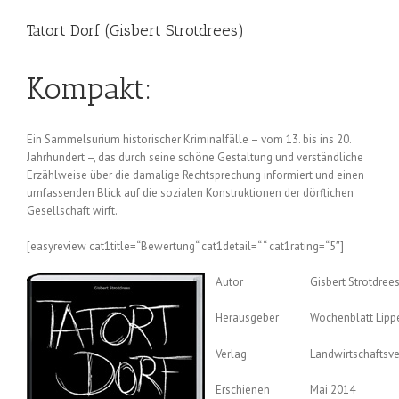
Tatort Dorf (Gisbert Strotdrees)
Kompakt:
Ein Sammelsurium historischer Kriminalfälle – vom 13. bis ins 20.
Jahrhundert –, das durch seine schöne Gestaltung und verständliche
Erzählweise über die damalige Rechtsprechung informiert und einen
umfassenden Blick auf die sozialen Konstruktionen der dörflichen
Gesellschaft wirft.
[easyreview cat1title=“Bewertung“ cat1detail=“ “ cat1rating=“5″]
Autor
Gisbert Strotdree
Herausgeber
Wochenblatt Lipp
Verlag
Landwirtschaftsv
Erschienen
Mai 2014