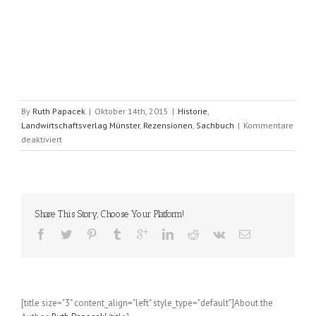
By
Ruth Papacek
|
Oktober 14th, 2015
|
Historie
,
Landwirtschaftsverlag Münster
,
Rezensionen
,
Sachbuch
|
Kommentare
für
deaktiviert
Tatort
Dorf
(Gisbert
Strotdrees)
Share This Story, Choose Your Platform!
[title size="3" content_align="left" style_type="default"]About the