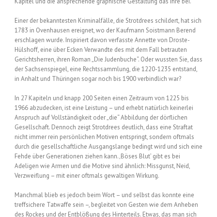
Kapitel und die ansprechende graphische Gestaltung das Ihre bei.
Einer der bekanntesten Kriminalfälle, die Strotdrees schildert, hat sich
1783 in Ovenhausen ereignet, wo der Kaufmann Soistmann Berend
erschlagen wurde. Inspiriert davon verfasste Annette von Droste-
Hülshoff, eine über Ecken Verwandte des mit dem Fall betrauten
Gerichtsherren, ihren Roman „Die Judenbuche“. Oder wussten Sie, dass
der Sachsenspiegel, eine Rechtssammlung, die 1220-1235 entstand,
in Anhalt und Thüringen sogar noch bis 1900 verbindlich war?
In 27 Kapiteln und knapp 200 Seiten einen Zeitraum von 1225 bis
1966 abzudecken, ist eine Leistung – und erhebt natürlich keinerlei
Anspruch auf Vollständigkeit oder „die“ Abbildung der dörflichen
Gesellschaft. Dennoch zeigt Strotdrees deutlich, dass eine Straftat
nicht immer rein persönlichen Motiven entspringt, sondern oftmals
durch die gesellschaftliche Ausgangslange bedingt wird und sich eine
Fehde über Generationen ziehen kann. ‚Böses Blut’ gibt es bei
Adeligen wie Armen und die Motive sind ähnlich: Missgunst, Neid,
Verzweiflung – mit einer oftmals gewaltigen Wirkung.
Manchmal blieb es jedoch beim Wort – und selbst das konnte eine
treffsichere Tatwaffe sein –, begleitet von Gesten wie dem Anheben
des Rockes und der Entblößung des Hinterteils. Etwas, das man sich