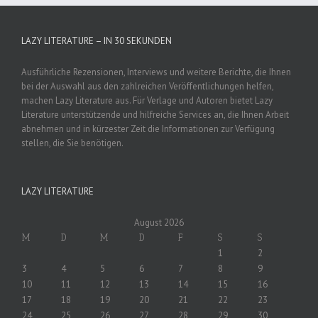
LAZY LITERATURE – IN 30 SEKUNDEN
Ausführliche Rezensionen, Interviews und weitere Berichte, die Ihnen
bei der Auswahl aus den zahlreichen Veröffentlichungen helfen,
machen Lazy Literature aus. Für Verlage und Autoren bietet Lazy
Literature unterstützende und hilfreiche Services an, die Ihnen Arbeit
abnehmen und in kürzester Zeit die Informationen zur Verfügung
stellen, die Sie benötigen.
LAZY LITERATURE
August 2026
M
D
M
D
F
S
S
1
2
3
4
5
6
7
8
9
10
11
12
13
14
15
16
17
18
19
20
21
22
23
24
25
26
27
28
29
30