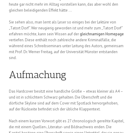
heute gar nicht mehr im Alltag vorstellen kann, das aber wohl den
gleichen beleidigenden Effekt hätte …
Sie sehen also, man lernt als Leser so einiges bei der Lektüre von
„Tatort Dorf“. Wer neugierig geworden ist und mehr zum „Tatort Dorf“
erfahren möchte, kann sein Wissen auf der
gleichnamigen Homepage
vertiefen. Diese enthält noch zahlreiche andere Kriminalfälle, die
während eines Schreibseminars unter Leitung des Autors, gemeinsam
mit Prof. Dr. Werner Freitag, auf der Universität Münster entstanden
sind.
Aufmachung
Das Hardcover besitzt eine handliche Größe – etwas kleiner als A4 –
und ist in schlichtem Schwarz gehalten. Die Überschrift und die
dörfliche Skyline sind auf dem Cover mit Spotlack hervorgehoben,
auf der Rückseite befindet sich der übliche Klappentext.
Nach einem kurzen Vorwort gibt es 27 chronologisch gereihte Kapitel,
die mit einem Quellen-, Literatur- und Bildnachweis enden. Die
Kapitel besitzen eine Überschrift sowie einen Untertitel, der sie genau