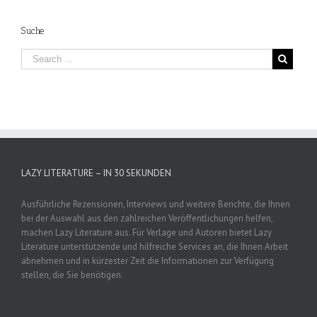
Suche
LAZY LITERATURE – IN 30 SEKUNDEN
Ausführliche Rezensionen, Interviews und weitere Berichte, die Ihnen
bei der Auswahl aus den zahlreichen Veröffentlichungen helfen,
machen Lazy Literature aus. Für Verlage und Autoren bietet Lazy
Literature unterstützende und hilfreiche Services an, die Ihnen Arbeit
abnehmen und in kürzester Zeit die Informationen zur Verfügung
stellen, die Sie benötigen.