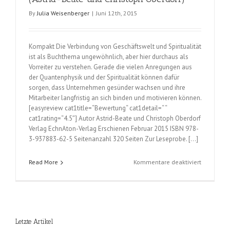
By
Julia Weisenberger
|
Juni 12th, 2015
Kompakt Die Verbindung von Geschäftswelt und Spiritualität
ist als Buchthema ungewöhnlich, aber hier durchaus als
Vorreiter zu verstehen. Gerade die vielen Anregungen aus
der Quantenphysik und der Spiritualität können dafür
sorgen, dass Unternehmen gesünder wachsen und ihre
Mitarbeiter langfristig an sich binden und motivieren können.
[easyreview cat1title=“Bewertung“ cat1detail=“ “
cat1rating=“4.5″] Autor Astrid-Beate und Christoph Oberdorf
Verlag EchnAton-Verlag Erschienen Februar 2015 ISBN 978-
3-937883-62-5 Seitenanzahl 320 Seiten Zur Leseprobe. […]
für
Read More
Kommentare deaktiviert
Innere
Transform
–
Äußerer
Erfolg
Letzte Artikel
(Astrid-