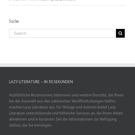
Suche
LAZY LITERATURE – IN 30 SEKUNDEN
Ausführliche Rezensionen, Interviews und weitere Berichte, die Ihnen
bei der Auswahl aus den zahlreichen Veröffentlichungen helfen,
machen Lazy Literature aus. Für Verlage und Autoren bietet Lazy
Literature unterstützende und hilfreiche Services an, die Ihnen Arbeit
abnehmen und in kürzester Zeit die Informationen zur Verfügung
stellen, die Sie benötigen.