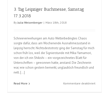
3. Tag Leipziger Buchmesse, Samstag
17.3.2018
By
Julia Weisenberger
|
März 18th, 2018
Schneeverwehungen am Auto Wetterbedingtes Chaos
sorgte dafür, dass am Wochenende Ausnahmezustand in
Leipzig herrscht. Nichtsdestotrotz ging der Samstag für mich
schon früh los, weil die Signierstunde mit Mika Yamamori,
von der ich ein Shikishi – ein vorgezeichnetes Blatt für
Unterschriften – gewonnen hatte, anstand. Die Zeichnerin
war, wie schon gestern bemerkt, unglaublich freundlich und
nett. […]
für
Read More
Kommentare deaktiviert
3.
Tag
Leipziger
Buchmess
Samstag