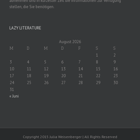
abnehmen und in kürzester Zeit die Informationen zur Verfügung
stellen, die Sie benötigen.
LAZY LITERATURE
August 2026
M
D
M
D
F
S
S
1
2
3
4
5
6
7
8
9
10
11
12
13
14
15
16
17
18
19
20
21
22
23
24
25
26
27
28
29
30
31
« Juni
Copyright 2015 Julia Weisenberger | All Rights Reserved