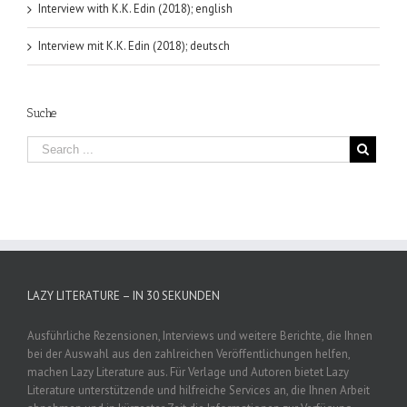
Interview with K.K. Edin (2018); english
Interview mit K.K. Edin (2018); deutsch
Suche
LAZY LITERATURE – IN 30 SEKUNDEN
Ausführliche Rezensionen, Interviews und weitere Berichte, die Ihnen
bei der Auswahl aus den zahlreichen Veröffentlichungen helfen,
machen Lazy Literature aus. Für Verlage und Autoren bietet Lazy
Literature unterstützende und hilfreiche Services an, die Ihnen Arbeit