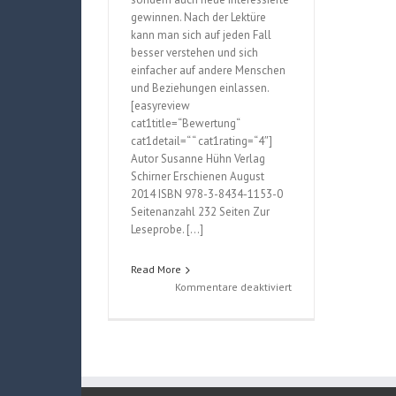
gewinnen. Nach der Lektüre
kann man sich auf jeden Fall
besser verstehen und sich
einfacher auf andere Menschen
und Beziehungen einlassen.
[easyreview
cat1title=“Bewertung“
cat1detail=“ “ cat1rating=“4″]
Autor Susanne Hühn Verlag
Schirner Erschienen August
2014 ISBN 978-3-8434-1153-0
Seitenanzahl 232 Seiten Zur
Leseprobe. […]
Read More
für
Kommentare deaktiviert
Wie
ich
dir
meine
Liebe
zeige