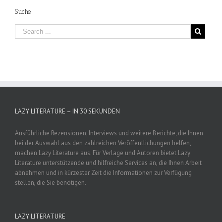
Suche
LAZY LITERATURE – IN 30 SEKUNDEN
Ausführliche Rezensionen, Interviews und weitere Berichte, die Ihnen
bei der Auswahl aus den zahlreichen Veröffentlichungen helfen,
machen Lazy Literature aus. Für Verlage und Autoren bietet Lazy
Literature unterstützende und hilfreiche Services an, die Ihnen Arbeit
abnehmen und in kürzester Zeit die Informationen zur Verfügung
stellen, die Sie benötigen.
LAZY LITERATURE