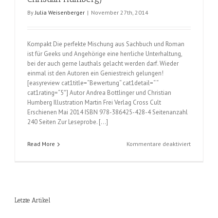
By
Julia Weisenberger
|
November 27th, 2014
Kompakt Die perfekte Mischung aus Sachbuch und Roman
ist für Geeks und Angehörige eine herrliche Unterhaltung,
bei der auch gerne lauthals gelacht werden darf. Wieder
einmal ist den Autoren ein Geniestreich gelungen!
[easyreview cat1title=“Bewertung“ cat1detail=“ “
cat1rating=“5″] Autor Andrea Bottlinger und Christian
Humberg Illustration Martin Frei Verlag Cross Cult
Erschienen Mai 2014 ISBN 978-386425-428-4 Seitenanzahl
240 Seiten Zur Leseprobe. […]
für
Read More
Kommentare deaktiviert
Geek
Pray
Love
(Andrea
Bottlinger
Letzte Artikel
und
Christian