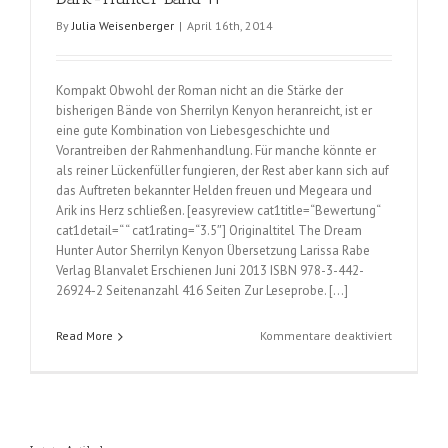
By
Julia Weisenberger
|
April 16th, 2014
Kompakt Obwohl der Roman nicht an die Stärke der
bisherigen Bände von Sherrilyn Kenyon heranreicht, ist er
eine gute Kombination von Liebesgeschichte und
Vorantreiben der Rahmenhandlung. Für manche könnte er
als reiner Lückenfüller fungieren, der Rest aber kann sich auf
das Auftreten bekannter Helden freuen und Megeara und
Arik ins Herz schließen. [easyreview cat1title=“Bewertung“
cat1detail=“ “ cat1rating=“3.5″] Originaltitel The Dream
Hunter Autor Sherrilyn Kenyon Übersetzung Larissa Rabe
Verlag Blanvalet Erschienen Juni 2013 ISBN 978-3-442-
26924-2 Seitenanzahl 416 Seiten Zur Leseprobe. […]
für
Read More
Kommentare deaktiviert
Gebieter
der
Träume
(Sherrilyn
Kenyon);