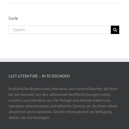
Suche
LAZY LITERATURE – IN 30 SEKUNDEN
Ausführliche Rezensionen, Interviews und weitere Berichte, die Ihnen
bei der Auswahl aus den zahlreichen Veröffentlichungen helfen,
machen Lazy Literature aus. Für Verlage und Autoren bietet Lazy
Literature unterstützende und hilfreiche Services an, die Ihnen Arbeit
abnehmen und in kürzester Zeit die Informationen zur Verfügung
stellen, die Sie benötigen.