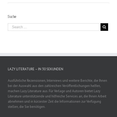
Suche
LAZY LITERATURE – IN 30 SEKUNDEN
Ausführliche Rezensionen, Interviews und weitere Berichte, die Ihnen
bei der Auswahl aus den zahlreichen Veröffentlichungen helfen,
machen Lazy Literature aus. Für Verlage und Autoren bietet Lazy
Literature unterstützende und hilfreiche Services an, die Ihnen Arbeit
abnehmen und in kürzester Zeit die Informationen zur Verfügung
stellen, die Sie benötigen.