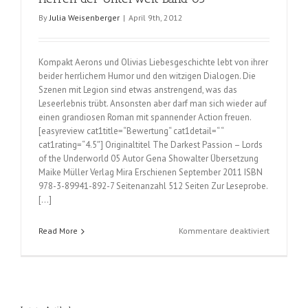
By
Julia Weisenberger
|
April 9th, 2012
Kompakt Aerons und Olivias Liebesgeschichte lebt von ihrer
beider herrlichem Humor und den witzigen Dialogen. Die
Szenen mit Legion sind etwas anstrengend, was das
Leseerlebnis trübt. Ansonsten aber darf man sich wieder auf
einen grandiosen Roman mit spannender Action freuen.
[easyreview cat1title=“Bewertung“ cat1detail=“ “
cat1rating=“4.5″] Originaltitel The Darkest Passion – Lords
of the Underworld 05 Autor Gena Showalter Übersetzung
Maike Müller Verlag Mira Erschienen September 2011 ISBN
978-3-89941-892-7 Seitenanzahl 512 Seiten Zur Leseprobe.
[…]
für
Read More
Kommentare deaktiviert
Schwarze
Leidensch
(Gena
Showalter
Herren