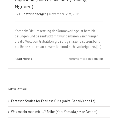
Nguyen)
By
Julia Weisenberger
|
Dezember 31st, 2011
Kompakt Die Umsetzung der Romanvorlage ist herrlich
gelungen und beeindruckt mit wunderbaren Zeichnungen,
die die Welt von Gabaldon großartig in Szene setzen. Fans
der Reihe sollten an diesem Kleinod nicht vorbeigehen. […]
für
Read More
Kommentare deaktiviert
Feuer
und
Stein
–
Eine
Letzte Artikel
Liebe
in
den
Fantastic Stories for Fearless Girls (Anita Ganeri/Khoa Le)
Highlands
(Diana
Was macht man mit … ?-Reihe (Kobi Yamada / Mae Besom)
Gabaldon