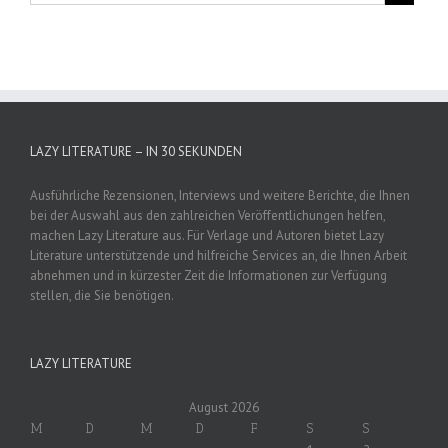
LAZY LITERATURE – IN 30 SEKUNDEN
Ausführliche Rezensionen, Interviews und weitere Berichte, die Ihnen
bei der Auswahl aus den zahlreichen Veröffentlichungen helfen,
machen Lazy Literature aus. Für Verlage und Autoren bietet Lazy
Literature unterstützende und hilfreiche Services an, die Ihnen Arbeit
abnehmen und in kürzester Zeit die Informationen zur Verfügung
stellen, die Sie benötigen.
LAZY LITERATURE
August 2026
M
D
M
D
F
S
S