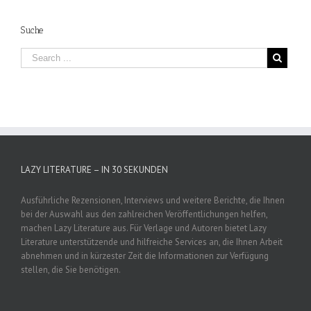
Suche
LAZY LITERATURE – IN 30 SEKUNDEN
Ausführliche Rezensionen, Interviews und weitere Berichte, die Ihnen
bei der Auswahl aus den zahlreichen Veröffentlichungen helfen,
machen Lazy Literature aus. Für Verlage und Autoren bietet Lazy
Literature unterstützende und hilfreiche Services an, die Ihnen Arbeit
abnehmen und in kürzester Zeit die Informationen zur Verfügung
stellen, die Sie benötigen.