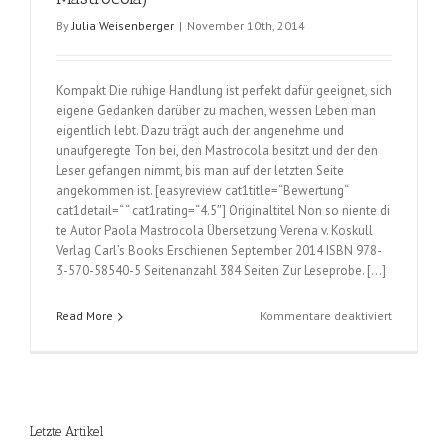
By
Julia Weisenberger
|
November 10th, 2014
Kompakt Die ruhige Handlung ist perfekt dafür geeignet, sich
eigene Gedanken darüber zu machen, wessen Leben man
eigentlich lebt. Dazu trägt auch der angenehme und
unaufgeregte Ton bei, den Mastrocola besitzt und der den
Leser gefangen nimmt, bis man auf der letzten Seite
angekommen ist. [easyreview cat1title=“Bewertung“
cat1detail=“ “ cat1rating=“4.5″] Originaltitel Non so niente di
te Autor Paola Mastrocola Übersetzung Verena v. Koskull
Verlag Carl’s Books Erschienen September 2014 ISBN 978-
3-570-58540-5 Seitenanzahl 384 Seiten Zur Leseprobe. […]
für
Read More
Kommentare deaktiviert
Filippo
und
die
Weisheit
der
Letzte Artikel
Schafe