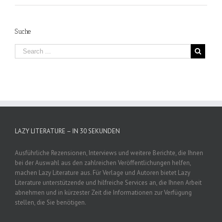
Suche
LAZY LITERATURE – IN 30 SEKUNDEN
Ausführliche Rezensionen, Interviews und weitere Berichte, die Ihnen
bei der Auswahl aus den zahlreichen Veröffentlichungen helfen,
machen Lazy Literature aus. Für Verlage und Autoren bietet Lazy
Literature unterstützende und hilfreiche Services an, die Ihnen Arbeit
abnehmen und in kürzester Zeit die Informationen zur Verfügung
stellen, die Sie benötigen.