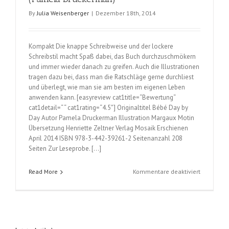
By
Julia Weisenberger
|
Dezember 18th, 2014
Kompakt Die knappe Schreibweise und der lockere
Schreibstil macht Spaß dabei, das Buch durchzuschmökern
und immer wieder danach zu greifen. Auch die Illustrationen
tragen dazu bei, dass man die Ratschläge gerne durchliest
und überlegt, wie man sie am besten im eigenen Leben
anwenden kann. [easyreview cat1title=“Bewertung“
cat1detail=“ “ cat1rating=“4.5″] Originaltitel Bébé Day by
Day Autor Pamela Druckerman Illustration Margaux Motin
Übersetzung Henriette Zeltner Verlag Mosaik Erschienen
April 2014 ISBN 978-3-442-39261-2 Seitenanzahl 208
Seiten Zur Leseprobe. […]
für
Read More
Kommentare deaktiviert
Was
französis
Eltern
besser
machen