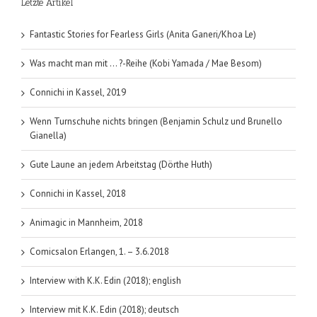
Letzte Artikel
(Pamela
Druckerm
Fantastic Stories for Fearless Girls (Anita Ganeri/Khoa Le)
Was macht man mit … ?-Reihe (Kobi Yamada / Mae Besom)
Connichi in Kassel, 2019
Wenn Turnschuhe nichts bringen (Benjamin Schulz und Brunello
Gianella)
Gute Laune an jedem Arbeitstag (Dörthe Huth)
Connichi in Kassel, 2018
Animagic in Mannheim, 2018
Comicsalon Erlangen, 1. – 3.6.2018
Interview with K.K. Edin (2018); english
Interview mit K.K. Edin (2018); deutsch