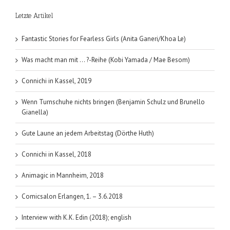
Hood
Letzte Artikel
und
seinen
Männern
Fantastic Stories for Fearless Girls (Anita Ganeri/Khoa Le)
(Lászlò
Dören
Was macht man mit … ?-Reihe (Kobi Yamada / Mae Besom)
/
Tanina
Connichi in Kassel, 2019
Palazzolo
Wenn Turnschuhe nichts bringen (Benjamin Schulz und Brunello
Gianella)
Gute Laune an jedem Arbeitstag (Dörthe Huth)
Connichi in Kassel, 2018
Animagic in Mannheim, 2018
Comicsalon Erlangen, 1. – 3.6.2018
Interview with K.K. Edin (2018); english