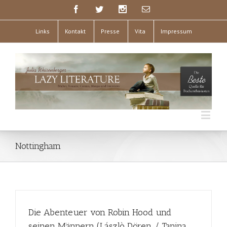
Links
Kontakt
Presse
Vita
Impressum
Nottingham
Die Abenteuer von Robin Hood und
seinen Männern (Lászlò Dören / Tanina