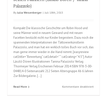
Palazzolo)
By
Julia Weisenberger
|
Juli 18th, 2015
Kompakt Die klassische Geschichte um Robin Hood und
seine Männer wird in neuem Gewand und mit neuen
Facetten bestückt nicht nur Kinder begeistern. Dazu noch die
spannenden Interpretationen der Tättowierkünstlerin
Palazzolo, und man hat ein wirklich tolles Buch vor sich, das
man gerne immer wieder in die Hand nimmt. [easyreview
cat1title=“Bewertung“ cat1detail=“ “ cat1rating=“4.5″] Autor
Lászlò Dören Illustrationen Tanina Palazzolo Verlag
Thormeyer Verlag Erschienen Februar 2014 ISBN 978-3-00-
044814-0 Seitenanzahl 212 Seiten Altersgruppe Ab 6 Jahren
Zur Bildergalerie. […]
für
Read More
Kommentare deaktiviert
Die
Abenteuer
von
Robin