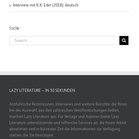
Interview mit K.K. Edin (2018); deutsch
Suche
LAZY LITERATURE – IN 30 SEKUNDEN
Ausführliche Rezensionen, Interviews und weitere Berichte, die Ihnen
bei der Auswahl aus den zahlreichen Veröffentlichungen helfen,
machen Lazy Literature aus. Für Verlage und Autoren bietet Lazy
Literature unterstützende und hilfreiche Services an, die Ihnen Arbeit
abnehmen und in kürzester Zeit die Informationen zur Verfügung
stellen, die Sie benötigen.