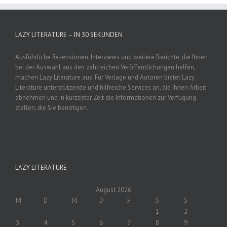
LAZY LITERATURE – IN 30 SEKUNDEN
Ausführliche Rezensionen, Interviews und weitere Berichte, die Ihnen
bei der Auswahl aus den zahlreichen Veröffentlichungen helfen,
machen Lazy Literature aus. Für Verlage und Autoren bietet Lazy
Literature unterstützende und hilfreiche Services an, die Ihnen Arbeit
abnehmen und in kürzester Zeit die Informationen zur Verfügung
stellen, die Sie benötigen.
LAZY LITERATURE
August 2026
M
D
M
D
F
S
S
1
2
3
4
5
6
7
8
9