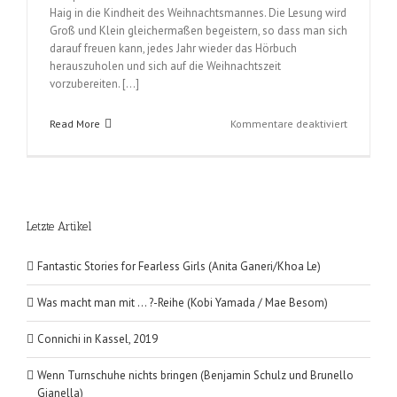
Haig in die Kindheit des Weihnachtsmannes. Die Lesung wird
Groß und Klein gleichermaßen begeistern, so dass man sich
darauf freuen kann, jedes Jahr wieder das Hörbuch
herauszuholen und sich auf die Weihnachtszeit
vorzubereiten. […]
für
Read More
Kommentare deaktiviert
Ein
Junge
namens
Weihnacht
(Matt
Letzte Artikel
Haig)
Fantastic Stories for Fearless Girls (Anita Ganeri/Khoa Le)
Was macht man mit … ?-Reihe (Kobi Yamada / Mae Besom)
Connichi in Kassel, 2019
Wenn Turnschuhe nichts bringen (Benjamin Schulz und Brunello
Gianella)