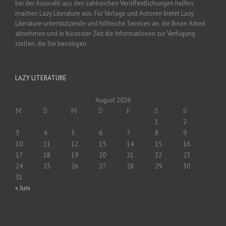
bei der Auswahl aus den zahlreichen Veröffentlichungen helfen,
machen Lazy Literature aus. Für Verlage und Autoren bietet Lazy
Literature unterstützende und hilfreiche Services an, die Ihnen Arbeit
abnehmen und in kürzester Zeit die Informationen zur Verfügung
stellen, die Sie benötigen.
LAZY LITERATURE
August 2026
M
D
M
D
F
S
S
1
2
3
4
5
6
7
8
9
10
11
12
13
14
15
16
17
18
19
20
21
22
23
24
25
26
27
28
29
30
31
« Juni