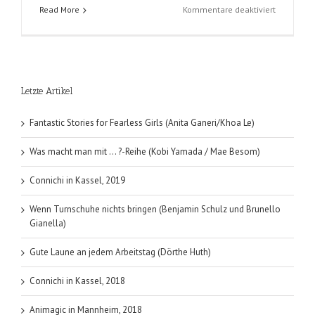
für
Read More
Kommentare deaktiviert
Manifest
Destiny
(Chris
Dingess
/
Letzte Artikel
Matthew
Roberts,
Owen
Fantastic Stories for Fearless Girls (Anita Ganeri/Khoa Le)
Gieni);
Band
Was macht man mit … ?-Reihe (Kobi Yamada / Mae Besom)
1
und
Connichi in Kassel, 2019
2
Wenn Turnschuhe nichts bringen (Benjamin Schulz und Brunello
Gianella)
Gute Laune an jedem Arbeitstag (Dörthe Huth)
Connichi in Kassel, 2018
Animagic in Mannheim, 2018