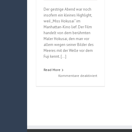
Der gestrige Abend war noch
insofern ein kleines Highlight,
weil „Miss Hokusai“ im
Manhattan-Kino lief. Der Film
handelt von dem berühmten
Maler Hokusai, den man vor
allem wegen seiner Bilder des
Meeres mit der Welle vor dem
Fuji kennt. […]
Read More
für
Kommentare deaktiviert
4.
Tag,
Sonntag,
29.5.2016
auf
dem
Comicsalon
Erlangen