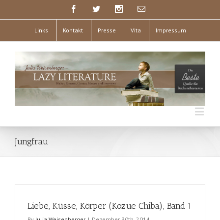
Links
Kontakt
Presse
Vita
Impressum
Jungfrau
Liebe, Küsse, Körper (Kozue Chiba); Band 1
By
Julia Weisenberger
|
Dezember 30th, 2014