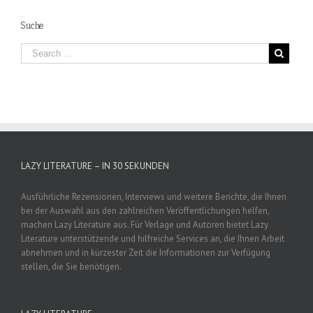
Suche
LAZY LITERATURE – IN 30 SEKUNDEN
Ausführliche Rezensionen, Interviews und weitere Berichte, die Ihnen
bei der Auswahl aus den zahlreichen Veröffentlichungen helfen,
machen Lazy Literature aus. Für Verlage und Autoren bietet Lazy
Literature unterstützende und hilfreiche Services an, die Ihnen Arbeit
abnehmen und in kürzester Zeit die Informationen zur Verfügung
stellen, die Sie benötigen.