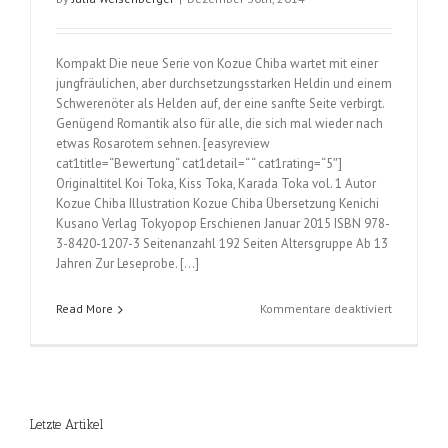
Kompakt Die neue Serie von Kozue Chiba wartet mit einer
jungfräulichen, aber durchsetzungsstarken Heldin und einem
Schwerenöter als Helden auf, der eine sanfte Seite verbirgt.
Genügend Romantik also für alle, die sich mal wieder nach
etwas Rosarotem sehnen. [easyreview
cat1title=“Bewertung“ cat1detail=“ “ cat1rating=“5″]
Originaltitel Koi Toka, Kiss Toka, Karada Toka vol. 1 Autor
Kozue Chiba Illustration Kozue Chiba Übersetzung Kenichi
Kusano Verlag Tokyopop Erschienen Januar 2015 ISBN 978-
3-8420-1207-3 Seitenanzahl 192 Seiten Altersgruppe Ab 13
Jahren Zur Leseprobe. […]
für
Read More
Kommentare deaktiviert
Liebe,
Küsse,
Körper
(Kozue
Chiba);
Letzte Artikel
Band
1