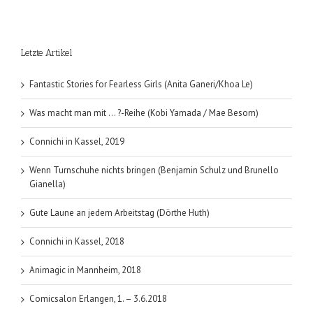
gut
…
(Franck
Letzte Artikel
Prévot)
Fantastic Stories for Fearless Girls (Anita Ganeri/Khoa Le)
Was macht man mit … ?-Reihe (Kobi Yamada / Mae Besom)
Connichi in Kassel, 2019
Wenn Turnschuhe nichts bringen (Benjamin Schulz und Brunello
Gianella)
Gute Laune an jedem Arbeitstag (Dörthe Huth)
Connichi in Kassel, 2018
Animagic in Mannheim, 2018
Comicsalon Erlangen, 1. – 3.6.2018