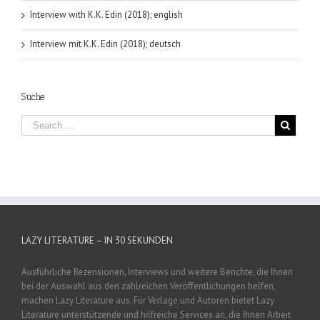
Interview with K.K. Edin (2018); english
Interview mit K.K. Edin (2018); deutsch
Suche
LAZY LITERATURE – IN 30 SEKUNDEN
Ausführliche Rezensionen, Interviews und weitere Berichte, die Ihnen
bei der Auswahl aus den zahlreichen Veröffentlichungen helfen,
machen Lazy Literature aus. Für Verlage und Autoren bietet Lazy
Literature unterstützende und hilfreiche Services an, die Ihnen Arbeit