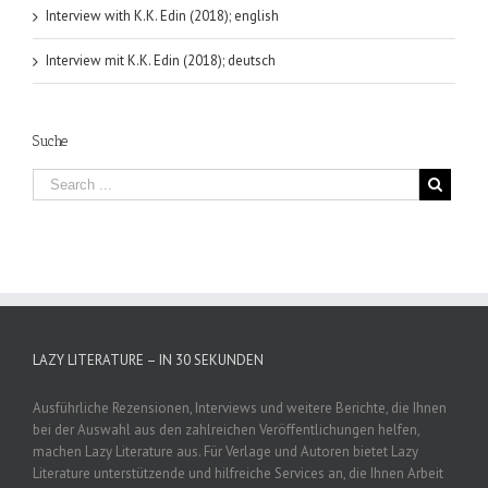
Interview with K.K. Edin (2018); english
Interview mit K.K. Edin (2018); deutsch
Suche
LAZY LITERATURE – IN 30 SEKUNDEN
Ausführliche Rezensionen, Interviews und weitere Berichte, die Ihnen
bei der Auswahl aus den zahlreichen Veröffentlichungen helfen,
machen Lazy Literature aus. Für Verlage und Autoren bietet Lazy
Literature unterstützende und hilfreiche Services an, die Ihnen Arbeit