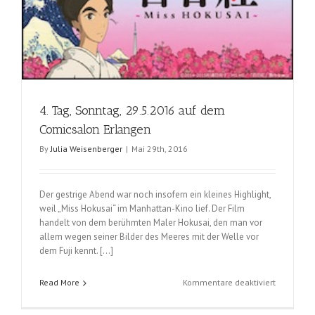
4. Tag, Sonntag, 29.5.2016 auf dem
Comicsalon Erlangen
By
Julia Weisenberger
|
Mai 29th, 2016
Der gestrige Abend war noch insofern ein kleines Highlight,
weil „Miss Hokusai“ im Manhattan-Kino lief. Der Film
handelt von dem berühmten Maler Hokusai, den man vor
allem wegen seiner Bilder des Meeres mit der Welle vor
dem Fuji kennt. […]
für
Read More
Kommentare deaktiviert
4.
Tag,