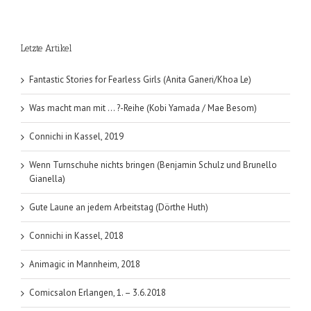
Sonntag,
29.5.2016
auf
Letzte Artikel
dem
Comicsal
Erlangen
Fantastic Stories for Fearless Girls (Anita Ganeri/Khoa Le)
Was macht man mit … ?-Reihe (Kobi Yamada / Mae Besom)
Connichi in Kassel, 2019
Wenn Turnschuhe nichts bringen (Benjamin Schulz und Brunello
Gianella)
Gute Laune an jedem Arbeitstag (Dörthe Huth)
Connichi in Kassel, 2018
Animagic in Mannheim, 2018
Comicsalon Erlangen, 1. – 3.6.2018