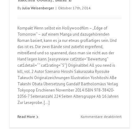
By
Julia Weisenberger
|
Oktober 17th, 2014
Kompakt Wenn selbst ein Hollywoodfilm – „Edge of
Tomorrow“ – auf einem Manga und dazugehörenden
Roman basiert, kann es ja nur etwas großartiges sein. Und
das ist es. Die zwei Bände sind zutiefst ergreifend,
mitreißend und so spannend, dass man sie nicht aus der
Hand legen kann. [easyreview cat1title=“Bewertung“
cat1detail=“ “ cat1rating=“5″] Originaltitel All you need is
kill, vol. 2 Autor Szenario Hiroshi Sakurazaka Ryosuke
Takeuchi Originalzeichnungen Illustration Yoshitoshi ABe
Takeshi Obata Übersetzung Gandalf Bartholomäus Verlag
Tokyopop Erschienen November 2014 ISBN 978-38420-
1056-7 Seitenanzahl 224 Seiten Altersgruppe Ab 16 Jahren
Zur Leseprobe. […]
für
Read More
Kommentare deaktiviert
All
you
need