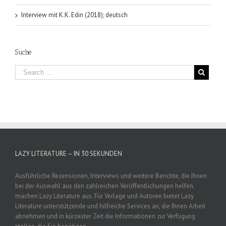
Interview mit K.K. Edin (2018); deutsch
Suche
LAZY LITERATURE – IN 30 SEKUNDEN
Ausführliche Rezensionen, Interviews und weitere Berichte, die Ihnen
bei der Auswahl aus den zahlreichen Veröffentlichungen helfen,
machen Lazy Literature aus. Für Verlage und Autoren bietet Lazy
Literature unterstützende und hilfreiche Services an, die Ihnen Arbeit
abnehmen und in kürzester Zeit die Informationen zur Verfügung