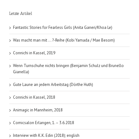
is
kill
Letzte Artikel
(Hiroshi
Sakuraza
/
Fantastic Stories for Fearless Girls (Anita Ganeri/Khoa Le)
Takeshi
Obata);
Was macht man mit … ?-Reihe (Kobi Yamada / Mae Besom)
Band
2
Connichi in Kassel, 2019
Wenn Turnschuhe nichts bringen (Benjamin Schulz und Brunello
Gianella)
Gute Laune an jedem Arbeitstag (Dörthe Huth)
Connichi in Kassel, 2018
Animagic in Mannheim, 2018
Comicsalon Erlangen, 1. – 3.6.2018
Interview with K.K. Edin (2018); english