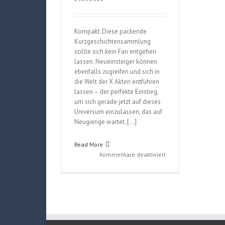
Kompakt: Diese packende
Kurzgeschichtensammlung
sollte sich kein Fan entgehen
lassen. Neueinsteiger können
ebenfalls zugreifen und sich in
die Welt der X Akten entführen
lassen – der perfekte Einstieg,
um sich gerade jetzt auf dieses
Universum einzulassen, das auf
Neugierige wartet. […]
Read More
für
Kommentare deaktiviert
Akte
X
–
Vertrauen
Sie
niemandem
(Hrsg.