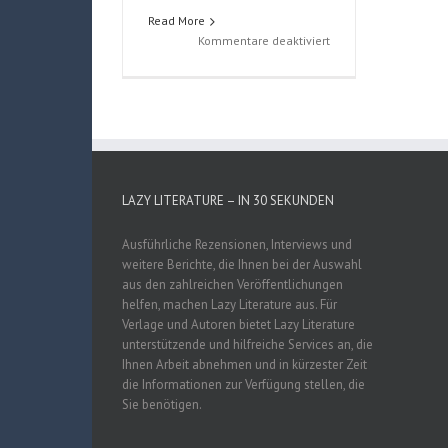
Read More
für
Kommentare deaktiviert
My
Hero
Academia
Vol.
1
LAZY LITERATURE – IN 30 SEKUNDEN
Ausführliche Rezensionen, Interviews und
weitere Berichte, die Ihnen bei der Auswahl
aus den zahlreichen Veröffentlichungen
helfen, machen Lazy Literature aus. Für
Verlage und Autoren bietet Lazy Literature
unterstützende und hilfreiche Services an, die
Ihnen Arbeit abnehmen und in kürzester Zeit
die Informationen zur Verfügung stellen, die
Sie benötigen.