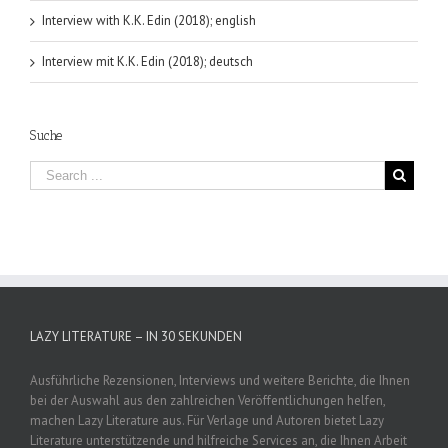
Interview with K.K. Edin (2018); english
Interview mit K.K. Edin (2018); deutsch
Suche
LAZY LITERATURE – IN 30 SEKUNDEN
Ausführliche Rezensionen, Interviews und weitere Berichte, die Ihnen
bei der Auswahl aus den zahlreichen Veröffentlichungen helfen,
machen Lazy Literature aus. Für Verlage und Autoren bietet Lazy
Literature unterstützende und hilfreiche Services an, die Ihnen Arbeit