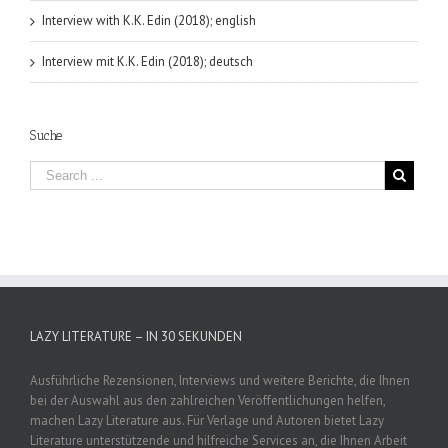
Interview with K.K. Edin (2018); english
Interview mit K.K. Edin (2018); deutsch
Suche
LAZY LITERATURE – IN 30 SEKUNDEN
Ausführliche Rezensionen, Interviews und weitere Berichte, die Ihnen
bei der Auswahl aus den zahlreichen Veröffentlichungen helfen,
machen Lazy Literature aus. Für Verlage und Autoren bietet Lazy
Literature unterstützende und hilfreiche Services an, die Ihnen Arbeit