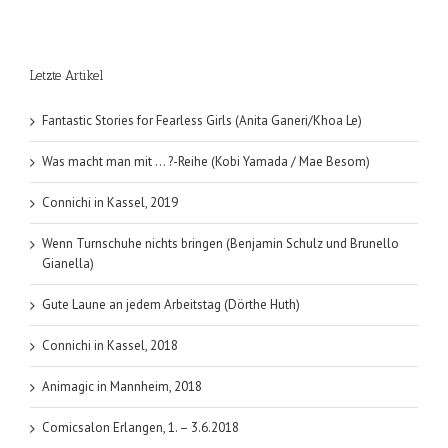
need
is
Soup!
Letzte Artikel
(Susanne
Seethaler
Fantastic Stories for Fearless Girls (Anita Ganeri/Khoa Le)
Was macht man mit … ?-Reihe (Kobi Yamada / Mae Besom)
Connichi in Kassel, 2019
Wenn Turnschuhe nichts bringen (Benjamin Schulz und Brunello
Gianella)
Gute Laune an jedem Arbeitstag (Dörthe Huth)
Connichi in Kassel, 2018
Animagic in Mannheim, 2018
Comicsalon Erlangen, 1. – 3.6.2018