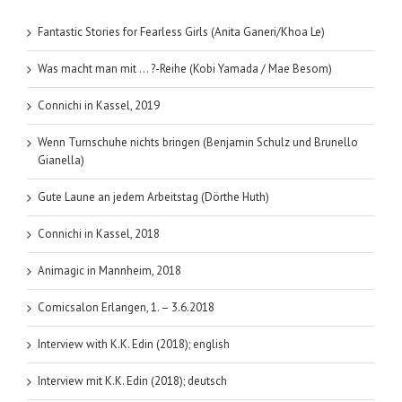
(Kerrelyn
Sparks);
Fantastic Stories for Fearless Girls (Anita Ganeri/Khoa Le)
Love
At
Was macht man mit … ?-Reihe (Kobi Yamada / Mae Besom)
Stake-
Reihe
Connichi in Kassel, 2019
Band
8
Wenn Turnschuhe nichts bringen (Benjamin Schulz und Brunello
Gianella)
Gute Laune an jedem Arbeitstag (Dörthe Huth)
Connichi in Kassel, 2018
Animagic in Mannheim, 2018
Comicsalon Erlangen, 1. – 3.6.2018
Interview with K.K. Edin (2018); english
Interview mit K.K. Edin (2018); deutsch