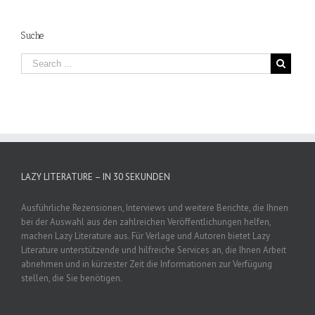
Suche
LAZY LITERATURE – IN 30 SEKUNDEN
Ausführliche Rezensionen, Interviews und weitere Berichte, die Ihnen
bei der Auswahl aus den zahlreichen Veröffentlichungen helfen,
machen Lazy Literature aus. Für Verlage und Autoren bietet Lazy
Literature unterstützende und hilfreiche Services an, die Ihnen Arbeit
abnehmen und in kürzester Zeit die Informationen zur Verfügung
stellen, die Sie benötigen.