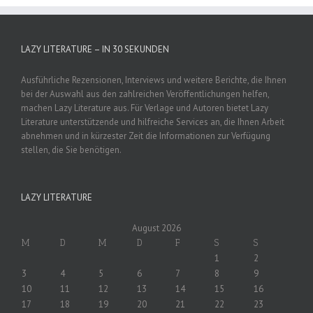
LAZY LITERATURE – IN 30 SEKUNDEN
Ausführliche Rezensionen, Interviews und weitere Berichte, die Ihnen
bei der Auswahl aus den zahlreichen Veröffentlichungen helfen,
machen Lazy Literature aus. Für Verlage und Autoren bietet Lazy
Literature unterstützende und hilfreiche Services an, die Ihnen Arbeit
abnehmen und in kürzester Zeit die Informationen zur Verfügung
stellen, die Sie benötigen.
LAZY LITERATURE
August 2026
M
D
M
D
F
S
S
1
2
3
4
5
6
7
8
9
10
11
12
13
14
15
16
17
18
19
20
21
22
23