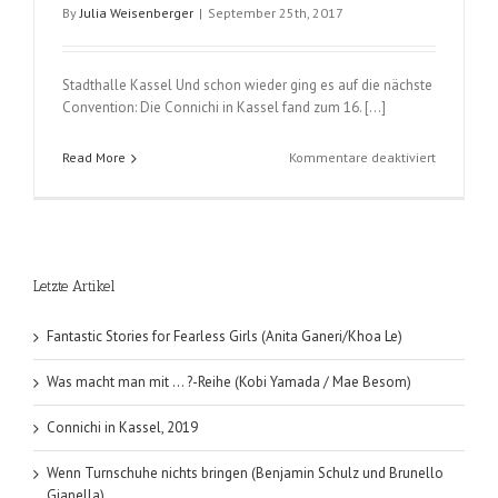
By
Julia Weisenberger
|
September 25th, 2017
Stadthalle Kassel Und schon wieder ging es auf die nächste
Convention: Die Connichi in Kassel fand zum 16. [...]
für
Read More
Kommentare deaktiviert
16.
Connichi
in
Kassel,
22.-24.09
Letzte Artikel
Fantastic Stories for Fearless Girls (Anita Ganeri/Khoa Le)
Was macht man mit … ?-Reihe (Kobi Yamada / Mae Besom)
Connichi in Kassel, 2019
Wenn Turnschuhe nichts bringen (Benjamin Schulz und Brunello
Gianella)