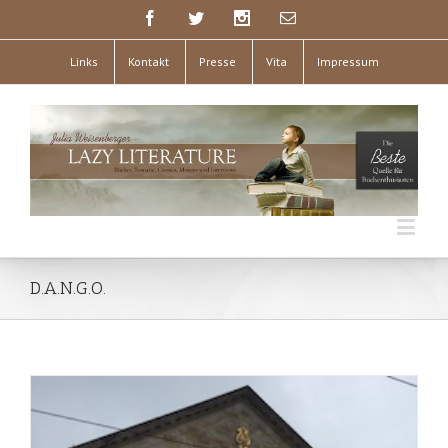
Links
Kontakt
Presse
Vita
Impressum
D.A.N.G.O.