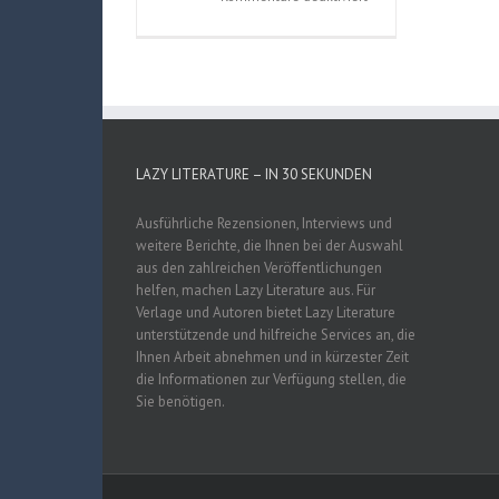
The
Art
of
Assassin’s
Creed
Unity
(Paul
LAZY LITERATURE – IN 30 SEKUNDEN
Davis)
Ausführliche Rezensionen, Interviews und
weitere Berichte, die Ihnen bei der Auswahl
aus den zahlreichen Veröffentlichungen
helfen, machen Lazy Literature aus. Für
Verlage und Autoren bietet Lazy Literature
unterstützende und hilfreiche Services an, die
Ihnen Arbeit abnehmen und in kürzester Zeit
die Informationen zur Verfügung stellen, die
Sie benötigen.