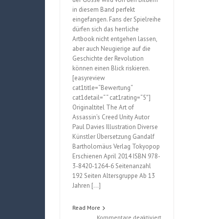
in diesem Band perfekt
eingefangen. Fans der Spielreihe
dürfen sich das herrliche
Artbook nicht entgehen lassen,
aber auch Neugierige auf die
Geschichte der Revolution
können einen Blick riskieren.
[easyreview
cat1title=“Bewertung“
cat1detail=“ “ cat1rating=“5″]
Originaltitel The Art of
Assassin’s Creed Unity Autor
Paul Davies Illustration Diverse
Künstler Übersetzung Gandalf
Bartholomäus Verlag Tokyopop
Erschienen April 2014 ISBN 978-
3-8420-1264-6 Seitenanzahl
192 Seiten Altersgruppe Ab 13
Jahren […]
Read More
für
Kommentare deaktiviert