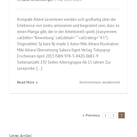
Kompakt Ältere Leserinnen werden sich großartig über die
Erlebnisse von Junko amüsieren und begeistert sein, dass es
einen Manga gibt, der in der Arbeitswelt spielt. [easyreview
cat1title=“Bewertung“ cat1detail=“ “ cat1rating=“4.5″]
Originaltitel 5ji kara 9ji made 1 Autor Miki Aihara Illustration
Miki Aihara Übersetzung Sakura Ilgert Verlag Tokyopop
Erschienen April 2013 ISBN 978-3-8420-0682-9
Seitenanzahl 192 Seiten Altersgruppe Ab 15 Jahren Zur
Leseprobe. […]
für
Read More
Kommentare deaktiviert
Von
fünf
bis
neun
(Miki
Previous
1
2
3
Aihara);
Band
1
Letzte Artikel