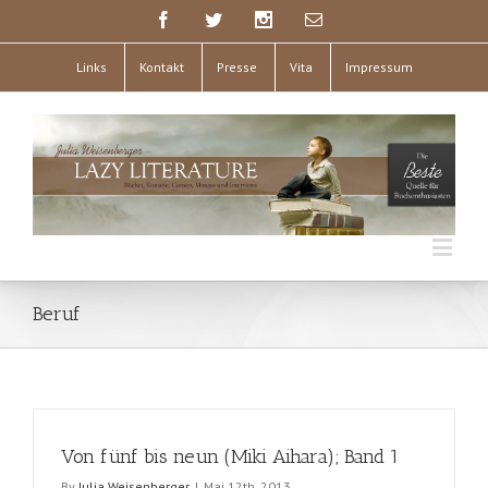
Links
Kontakt
Presse
Vita
Impressum
Beruf
Von fünf bis neun (Miki Aihara); Band 1
By
Julia Weisenberger
|
Mai 12th, 2013