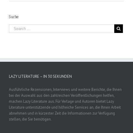
Suche
LAZY LITERATURE – IN 30 SEKUNDEN
Ausführliche Rezensionen, Interviews und weitere Berichte, die Ihnen
bei der Auswahl aus den zahlreichen Veröffentlichungen helfen,
machen Lazy Literature aus. Für Verlage und Autoren bietet Lazy
Literature unterstützende und hilfreiche Services an, die Ihnen Arbeit
abnehmen und in kürzester Zeit die Informationen zur Verfügung
stellen, die Sie benötigen.