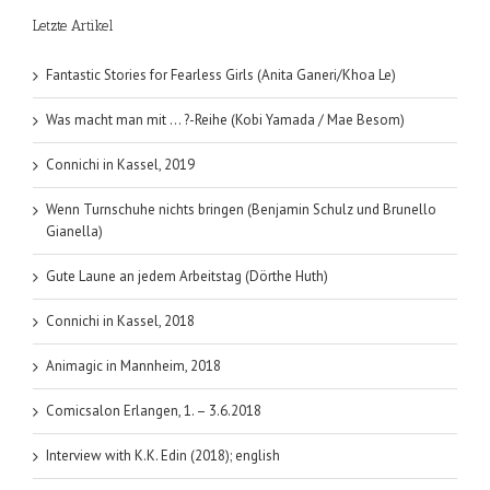
Killer
Letzte Artikel
(Marco
Göllner);
Folge
Fantastic Stories for Fearless Girls (Anita Ganeri/Khoa Le)
1-
3
Was macht man mit … ?-Reihe (Kobi Yamada / Mae Besom)
Connichi in Kassel, 2019
Wenn Turnschuhe nichts bringen (Benjamin Schulz und Brunello
Gianella)
Gute Laune an jedem Arbeitstag (Dörthe Huth)
Connichi in Kassel, 2018
Animagic in Mannheim, 2018
Comicsalon Erlangen, 1. – 3.6.2018
Interview with K.K. Edin (2018); english