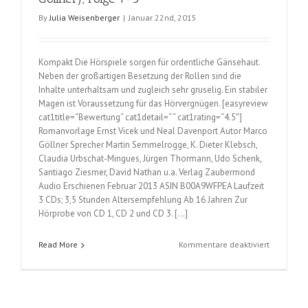
By
Julia Weisenberger
|
Januar 22nd, 2015
Kompakt Die Hörspiele sorgen für ordentliche Gänsehaut.
Neben der großartigen Besetzung der Rollen sind die
Inhalte unterhaltsam und zugleich sehr gruselig. Ein stabiler
Magen ist Voraussetzung für das Hörvergnügen. [easyreview
cat1title=“Bewertung“ cat1detail=“ “ cat1rating=“4.5″]
Romanvorlage Ernst Vicek und Neal Davenport Autor Marco
Göllner Sprecher Martin Semmelrogge, K. Dieter Klebsch,
Claudia Urbschat-Mingues, Jürgen Thormann, Udo Schenk,
Santiago Ziesmer, David Nathan u.a. Verlag Zaubermond
Audio Erschienen Februar 2013 ASIN B00A9WFPEA Laufzeit
3 CDs; 3,5 Stunden Altersempfehlung Ab 16 Jahren Zur
Hörprobe von CD 1, CD 2 und CD 3. […]
für
Read More
Kommentare deaktiviert
Dorian
Hunter
–
Dämonen