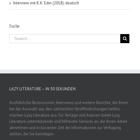
Interview mit K.K. Edin (2018); deutsch
Suche
LAZY LITERATURE – IN 30 SEKUNDEN
Ausführliche Rezensionen, Interviews und weitere Berichte, die Ihnen
bei der Auswahl aus den zahlreichen Veröffentlichungen helfen,
machen Lazy Literature aus. Für Verlage und Autoren bietet Lazy
Literature unterstützende und hilfreiche Services an, die Ihnen Arbeit
abnehmen und in kürzester Zeit die Informationen zur Verfügung
stellen, die Sie benötigen.