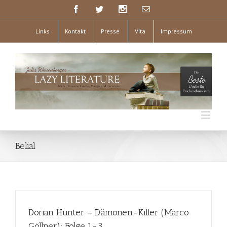
Links
Kontakt
Presse
Vita
Impressum
Belial
Dorian Hunter – Dämonen-Killer (Marco
Göllner); Folge 1-3