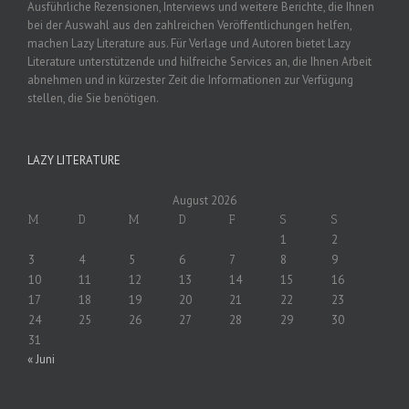
Ausführliche Rezensionen, Interviews und weitere Berichte, die Ihnen
bei der Auswahl aus den zahlreichen Veröffentlichungen helfen,
machen Lazy Literature aus. Für Verlage und Autoren bietet Lazy
Literature unterstützende und hilfreiche Services an, die Ihnen Arbeit
abnehmen und in kürzester Zeit die Informationen zur Verfügung
stellen, die Sie benötigen.
LAZY LITERATURE
August 2026
M
D
M
D
F
S
S
1
2
3
4
5
6
7
8
9
10
11
12
13
14
15
16
17
18
19
20
21
22
23
24
25
26
27
28
29
30
31
« Juni