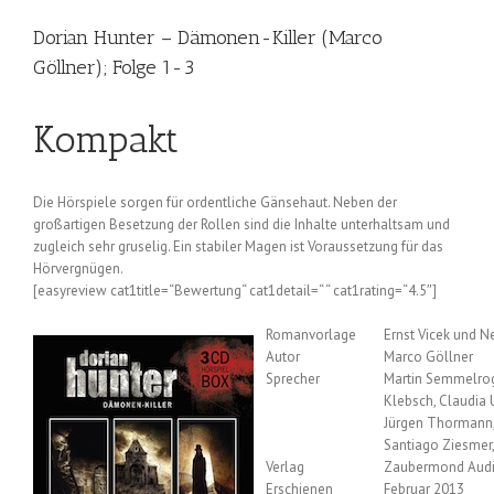
Dorian Hunter – Dämonen-Killer (Marco
Göllner); Folge 1-3
Kompakt
Die Hörspiele sorgen für ordentliche Gänsehaut. Neben der
großartigen Besetzung der Rollen sind die Inhalte unterhaltsam und
zugleich sehr gruselig. Ein stabiler Magen ist Voraussetzung für das
Hörvergnügen.
[easyreview cat1title=“Bewertung“ cat1detail=“ “ cat1rating=“4.5″]
Romanvorlage
Ernst Vicek und N
Autor
Marco Göllner
Sprecher
Martin Semmelrogg
Klebsch, Claudia 
Jürgen Thormann,
Santiago Ziesmer,
Verlag
Zaubermond Aud
Erschienen
Februar 2013