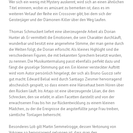
Wer sich ein wenig mit Mystery auskennt, wird sich an einen ähnlichen
Titel erinnern, wobei es amüsant zu bemerken ist, dass es im
weiteren Verlauf der Reihe ein Crossover gibt, bei dem sich der
Geisterjäger und der Dämonen-Killer über den Weg laufen.
Thomas Schmuckert liefert eine überzeugende Arbeit als Dorian
Hunter ab. Er vermittelt die Emotionen, die sein Charakter durchläuft,
wunderbar und besitzt eine angenehme Stimme, der man gerne durch
die Welten folgt, die Dorian erforscht. Als kleines Highlight sind die
verschiedenen Figuren, die mit bekannten Sprechern besetzt wurden,
zu nennen. Die Musikuntermalung passt ebenfalls perfekt dazu und
fängt die gruselige Stimmung gut ein. Ein kleiner versteckter Auftritt
wird vom Autor persönlich hingelegt, der sich als Bruno Guozzi sehr
gut macht. Edward Belial wird durch Santiago Ziesmer hervorragend
abscheulich gespielt, so dass einem eine Hänsehaut beim Hören über
den Rücken läuft. Iris Artajo ist eine überzeugende Lilian, die den
Schrecken, den sie erlebt, in allen Facetten darstellt und von der
erwachsenen Frau bis hin zur Rückentwicklung zu einem kleinen
Mädchen, zu der die Ereignisse die angsterfüllte junge Frau treiben,
sämtliche Tonlagen beherrscht.
Besonderes Lob gilt Martin Semmelrogge, dessen Vertonung von
Vukojew so hervorragend gelungen ist, dass man den