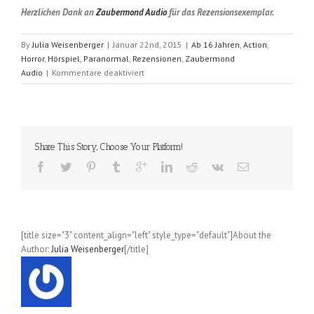
Herzlichen Dank an
Zaubermond Audio
für das Rezensionsexemplar.
By
Julia Weisenberger
|
Januar 22nd, 2015
|
Ab 16 Jahren
,
Action
,
Horror
,
Hörspiel
,
Paranormal
,
Rezensionen
,
Zaubermond
für
Audio
|
Kommentare deaktiviert
Dorian
Hunter
–
Dämonen-
Killer
Share This Story, Choose Your Platform!
(Marco
Göllner);
Folge
1-
3
[title size="3" content_align="left" style_type="default"]About the
Author:
Julia Weisenberger
[/title]