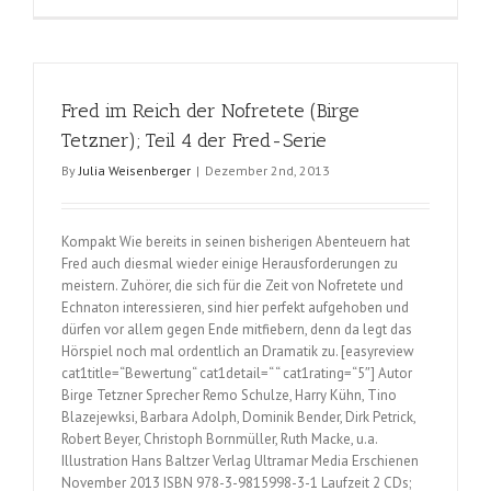
Djinni
(Beryll
&
Osiris
Fred im Reich der Nofretete (Birge
Brackhaus
Tetzner); Teil 4 der Fred-Serie
By
Julia Weisenberger
|
Dezember 2nd, 2013
Kompakt Wie bereits in seinen bisherigen Abenteuern hat
Fred auch diesmal wieder einige Herausforderungen zu
meistern. Zuhörer, die sich für die Zeit von Nofretete und
Echnaton interessieren, sind hier perfekt aufgehoben und
dürfen vor allem gegen Ende mitfiebern, denn da legt das
Hörspiel noch mal ordentlich an Dramatik zu. [easyreview
cat1title=“Bewertung“ cat1detail=“ “ cat1rating=“5″] Autor
Birge Tetzner Sprecher Remo Schulze, Harry Kühn, Tino
Blazejewksi, Barbara Adolph, Dominik Bender, Dirk Petrick,
Robert Beyer, Christoph Bornmüller, Ruth Macke, u.a.
Illustration Hans Baltzer Verlag Ultramar Media Erschienen
November 2013 ISBN 978-3-9815998-3-1 Laufzeit 2 CDs;