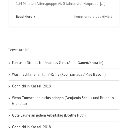
134 Minuten Altersgruppe Ab 8 Jahren Zur Hörprobe. […]
für
Read More
Kommentare deaktiviert
Fred
im
Reich
der
Nofretete
Letzte Artikel
(Birge
Tetzner);
Teil
Fantastic Stories for Fearless Girls (Anita Ganeri/Khoa Le)
4
der
Was macht man mit … ?-Reihe (Kobi Yamada / Mae Besom)
Fred-
Serie
Connichi in Kassel, 2019
Wenn Turnschuhe nichts bringen (Benjamin Schulz und Brunello
Gianella)
Gute Laune an jedem Arbeitstag (Dörthe Huth)
Connichi in Kassel, 2018