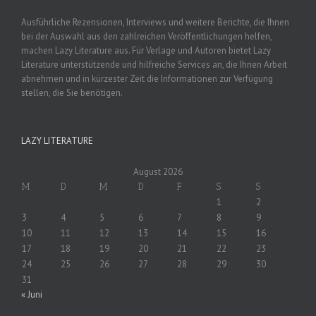
Ausführliche Rezensionen, Interviews und weitere Berichte, die Ihnen
bei der Auswahl aus den zahlreichen Veröffentlichungen helfen,
machen Lazy Literature aus. Für Verlage und Autoren bietet Lazy
Literature unterstützende und hilfreiche Services an, die Ihnen Arbeit
abnehmen und in kürzester Zeit die Informationen zur Verfügung
stellen, die Sie benötigen.
LAZY LITERATURE
August 2026
M
D
M
D
F
S
S
1
2
3
4
5
6
7
8
9
10
11
12
13
14
15
16
17
18
19
20
21
22
23
24
25
26
27
28
29
30
31
« Juni