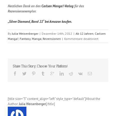
Herzlichen Dank an den
Carlsen Manga!-Verlag
für das
Rezensionsexemplar.
„Silver Diamond, Band 22“ bei Amazon kaufen.
By
Julia Weisenberger
|
Dezember 14th, 2012
|
Ab 12 Jahren
,
Carlsen
für
Manga!
,
Fantasy
,
Manga
,
Rezensionen
|
Kommentare deaktiviert
Silver
Diamond
(Shiho
Sugiura);
Band
Share This Story, Choose Your Platform!
22
[title size="3" content_align="left" style_type="default"]About the
Author:
Julia Weisenberger
[/title]