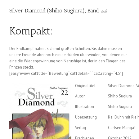
Silver Diamond (Shiho Sugiura); Band 22
Kompakt:
Der Endkampf nähert sich mit großen Schritten. Bis dahin müssen
unsere Freunde aber noch einige Hürden überwinden, von denen nur
eine die Wiedergewinnung von Narushige ist, der in den Fängen des
Prinzen steckt.
[easyreview cat1title=“Bewertung“ cat1detail=“ “ cat1rating=“4.5″]
Originaltitel
Silver Diamond; V
Autor
Shiho Sugiura
Illustration
Shiho Sugiura
Übersetzung
Kai Duhn mit Rie
Verlag
Carlsen Manga!
Erschienen
Oktober 2012