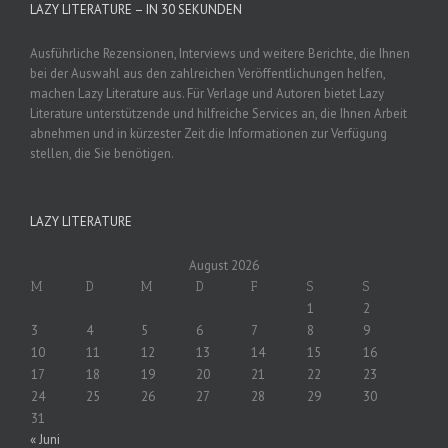
LAZY LITERATURE – IN 30 SEKUNDEN
Ausführliche Rezensionen, Interviews und weitere Berichte, die Ihnen
bei der Auswahl aus den zahlreichen Veröffentlichungen helfen,
machen Lazy Literature aus. Für Verlage und Autoren bietet Lazy
Literature unterstützende und hilfreiche Services an, die Ihnen Arbeit
abnehmen und in kürzester Zeit die Informationen zur Verfügung
stellen, die Sie benötigen.
LAZY LITERATURE
August 2026
M
D
M
D
F
S
S
1
2
3
4
5
6
7
8
9
10
11
12
13
14
15
16
17
18
19
20
21
22
23
24
25
26
27
28
29
30
31
« Juni