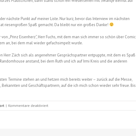
 kurzes Pläuschchen, dann stand schon ein Wiedersehen mit Swantje Berndt auf
 der nächste Punkt auf meiner Liste. Nur kurz, bevor das Interview im nächsten
 hat riesengroßen Spaß gemacht. Da bleibt nur ein großes Danke!
r von „Prinz Eisenherz“, Herr Fuchs, mit dem man sich immer so schön über Comic
lem an, bei dem mal wieder gefachsimpelt wurde.
en Herr Zäch sich als angenehmer Gesprächspartner entpuppte, mit dem es Spaß
n Randomhouse anstand, bei dem Ruth und ich auf Irmi Kreis und die anderen
sten Termine stehen an und hetzen mich bereits weiter – zurück auf die Messe,
 Bekannten und Geschäftspartnern, auf die ich mich schon wieder sehr freue. Bis
für
ort
|
Kommentare deaktiviert
Rückblick
Leipziger
Buchmesse,
Freitag
13.03.2015