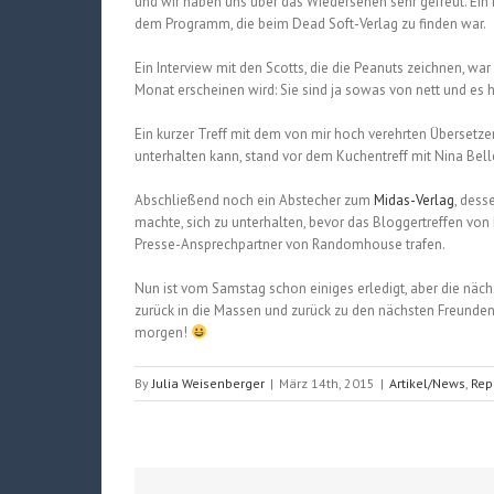
und wir haben uns über das Wiedersehen sehr gefreut. Ein
dem Programm, die beim Dead Soft-Verlag zu finden war.
Ein Interview mit den Scotts, die die Peanuts zeichnen, war
Monat erscheinen wird: Sie sind ja sowas von nett und es
Ein kurzer Treff mit dem von mir hoch verehrten Übersetze
unterhalten kann, stand vor dem Kuchentreff mit Nina Bel
Abschließend noch ein Abstecher zum
Midas-Verlag
, dess
machte, sich zu unterhalten, bevor das Bloggertreffen vo
Presse-Ansprechpartner von Randomhouse trafen.
Nun ist vom Samstag schon einiges erledigt, aber die näch
zurück in die Massen und zurück zu den nächsten Freunden,
morgen!
By
Julia Weisenberger
|
März 14th, 2015
|
Artikel/News
,
Rep