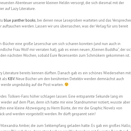
euesten Abenteuer unserer kleinen Heldin versorgt, die sich diesmal mit der
er auf Lazy Literature.
 zu
blue panther books
, bei denen neue Leseproben warteten und das Verspreche
r auftauchen werden. Lassen wir uns überraschen, was der Verlag für uns bereit
ün-Bücher eine große Leserschar um sich scharen konnten (und nun auch in
dliche Frau Wolf mir verraten hat), gab es einen neuen „Kleinen Buddha“, der si
 in den nächsten Wochen, sobald Eure Rezensentin zum Schmökern gekommen ist.
zy Literature bereits kennen dürften. Danach gab es ein schönes Wiedersehen mit
t als
KBV
. Neue Bücher um den berühmten Detektiv werden demnächst auch
ch werde ungeduldig auf die Post warten.
jedes Tolkien-Fans höher schlagen lassen. Eine entspannte Sekunde lang im
n wieder auf dem Plan, denn ich hatte mir eine Standnummer notiert, wusste aber
thin eine kleine Abzweigung zu Herrn Bünte, der mir die Graphic Novels von
ck und werden vorgestellt werden. Ihr dürft gespannt sein!
h/Alexandra Amber, die zum Sektempfang geladen hatte. Es gab ein großes Hallo,