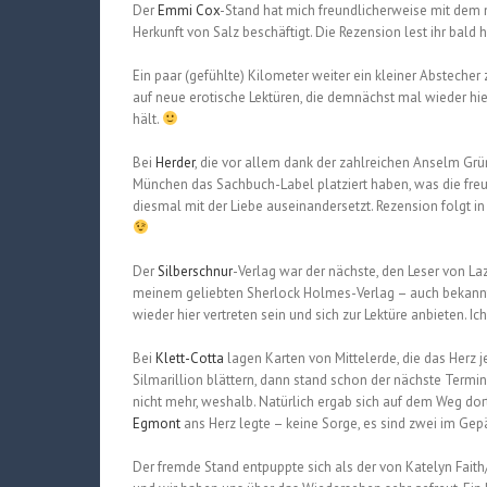
Der
Emmi Cox
-Stand hat mich freundlicherweise mit dem n
Herkunft von Salz beschäftigt. Die Rezension lest ihr bald hi
Ein paar (gefühlte) Kilometer weiter ein kleiner Abstecher
auf neue erotische Lektüren, die demnächst mal wieder hie
hält.
Bei
Herder
, die vor allem dank der zahlreichen Anselm Gr
München das Sachbuch-Label platziert haben, was die freun
diesmal mit der Liebe auseinandersetzt. Rezension folgt
Der
Silberschnur
-Verlag war der nächste, den Leser von La
meinem geliebten Sherlock Holmes-Verlag – auch bekann
wieder hier vertreten sein und sich zur Lektüre anbieten. I
Bei
Klett-Cotta
lagen Karten von Mittelerde, die das Herz 
Silmarillion blättern, dann stand schon der nächste Termi
nicht mehr, weshalb. Natürlich ergab sich auf dem Weg dor
Egmont
ans Herz legte – keine Sorge, es sind zwei im Gepä
Der fremde Stand entpuppte sich als der von Katelyn Fait