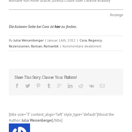
Romane von Anne Gracie, Loretta Chase oder Celeste Bradley
Anzeige
Die Autoren-Seite bei Cora ist
hier
zu finden.
By
Julia Weisenberger
|
Januar 16th, 2012
|
Cora
,
Regency
,
für
Rezensionen
,
Roman
,
Romantik
|
Kommentare deaktiviert
Rendezvous
im
Hyde
Park
(Julia
Share This Story, Choose Your Platform!
Quinn);
Band
03
der
Bevelstoke-
Serie
[title size="3" content_align="left" style_type="default"]About the
Author:
Julia Weisenberger
[/title]