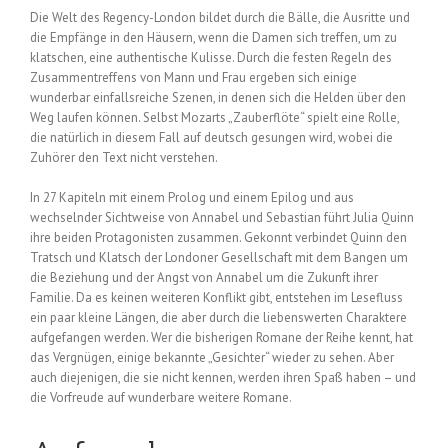
Die Welt des Regency-London bildet durch die Bälle, die Ausritte und
die Empfänge in den Häusern, wenn die Damen sich treffen, um zu
klatschen, eine authentische Kulisse. Durch die festen Regeln des
Zusammentreffens von Mann und Frau ergeben sich einige
wunderbar einfallsreiche Szenen, in denen sich die Helden über den
Weg laufen können. Selbst Mozarts „Zauberflöte“ spielt eine Rolle,
die natürlich in diesem Fall auf deutsch gesungen wird, wobei die
Zuhörer den Text nicht verstehen.
In 27 Kapiteln mit einem Prolog und einem Epilog und aus
wechselnder Sichtweise von Annabel und Sebastian führt Julia Quinn
ihre beiden Protagonisten zusammen. Gekonnt verbindet Quinn den
Tratsch und Klatsch der Londoner Gesellschaft mit dem Bangen um
die Beziehung und der Angst von Annabel um die Zukunft ihrer
Familie. Da es keinen weiteren Konflikt gibt, entstehen im Lesefluss
ein paar kleine Längen, die aber durch die liebenswerten Charaktere
aufgefangen werden. Wer die bisherigen Romane der Reihe kennt, hat
das Vergnügen, einige bekannte „Gesichter“ wieder zu sehen. Aber
auch diejenigen, die sie nicht kennen, werden ihren Spaß haben – und
die Vorfreude auf wunderbare weitere Romane.