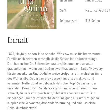
Erschienen
Januar 2012
ISBN
Historical Gold 2
Seitenanzahl
318 Seiten
Inhalt
1822, Mayfair, London. Miss Annabel Winslow muss für ihre verarmte
Familie reich heiraten, weshalb sie die Saison in London verbringt.
Dort haben ihre Großeltern den uralten, lüsternen und absolut
grauenhaften – wenn auch äußerst wohlhabenden – Earl of Newbury
für sie auserkoren. Unglücklicherweise stolpert sie im wahrsten Sinne
des Wortes über Sebastian Grey, dessen äußerst attraktiven und
verarmten Neffen, und verliebt sich Hals über Kopf. Sebastian, der
unter dem Pseudonym Sarah Gorely romantische Schauerromane
schreibt, die sehr erfolgreich sind, fühlt sich ebenfalls sehr zu ihr
hingezogen. Doch reicht ihrer beider Zuneigung aus, um sich gegen
kupplerische Verwandte, drohende Verarmung und einflussreiche
Onkel durchzusetzen?