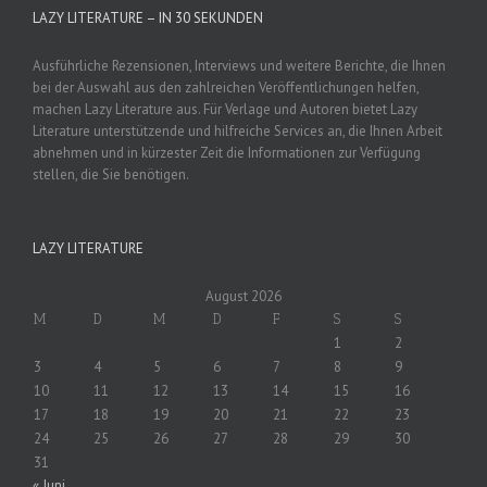
LAZY LITERATURE – IN 30 SEKUNDEN
Ausführliche Rezensionen, Interviews und weitere Berichte, die Ihnen
bei der Auswahl aus den zahlreichen Veröffentlichungen helfen,
machen Lazy Literature aus. Für Verlage und Autoren bietet Lazy
Literature unterstützende und hilfreiche Services an, die Ihnen Arbeit
abnehmen und in kürzester Zeit die Informationen zur Verfügung
stellen, die Sie benötigen.
LAZY LITERATURE
August 2026
M
D
M
D
F
S
S
1
2
3
4
5
6
7
8
9
10
11
12
13
14
15
16
17
18
19
20
21
22
23
24
25
26
27
28
29
30
31
« Juni