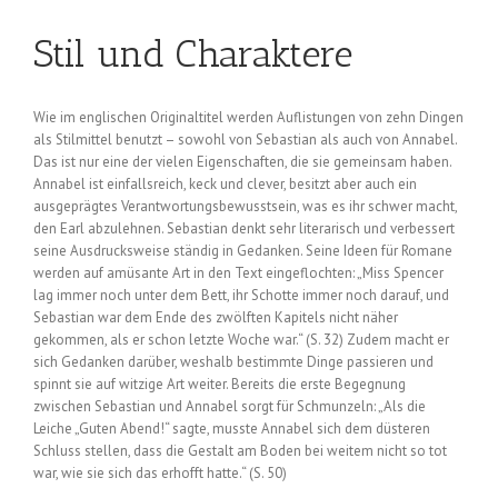
Stil und Charaktere
Wie im englischen Originaltitel werden Auflistungen von zehn Dingen
als Stilmittel benutzt – sowohl von Sebastian als auch von Annabel.
Das ist nur eine der vielen Eigenschaften, die sie gemeinsam haben.
Annabel ist einfallsreich, keck und clever, besitzt aber auch ein
ausgeprägtes Verantwortungsbewusstsein, was es ihr schwer macht,
den Earl abzulehnen. Sebastian denkt sehr literarisch und verbessert
seine Ausdrucksweise ständig in Gedanken. Seine Ideen für Romane
werden auf amüsante Art in den Text eingeflochten: „Miss Spencer
lag immer noch unter dem Bett, ihr Schotte immer noch darauf, und
Sebastian war dem Ende des zwölften Kapitels nicht näher
gekommen, als er schon letzte Woche war.“ (S. 32) Zudem macht er
sich Gedanken darüber, weshalb bestimmte Dinge passieren und
spinnt sie auf witzige Art weiter. Bereits die erste Begegnung
zwischen Sebastian und Annabel sorgt für Schmunzeln: „Als die
Leiche „Guten Abend!“ sagte, musste Annabel sich dem düsteren
Schluss stellen, dass die Gestalt am Boden bei weitem nicht so tot
war, wie sie sich das erhofft hatte.“ (S. 50)