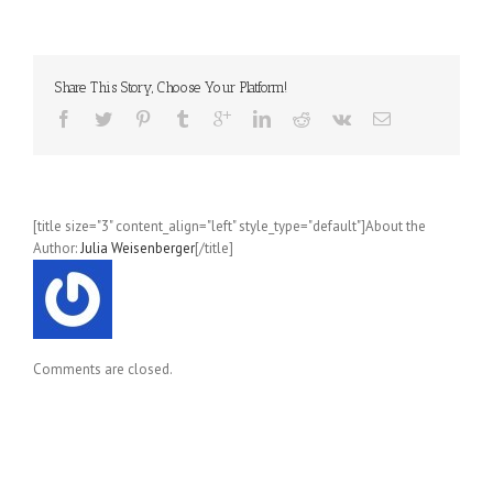
(Paul
Jenkins
/
Humberto
Share This Story, Choose Your Platform!
Ramos)
[title size="3" content_align="left" style_type="default"]About the
Author:
Julia Weisenberger
[/title]
Comments are closed.