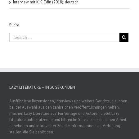
Interview mit K.K. Edin (2018); deutsch
Suche
LAZY LITERATURE – IN 30 SEKUNDEN
Ausführliche Rezensionen, Interviews und weitere Berichte, die Ihnen
bei der Auswahl aus den zahlreichen Veröffentlichungen helfen,
machen Lazy Literature aus. Für Verlage und Autoren bietet Lazy
Literature unterstützende und hilfreiche Services an, die Ihnen Arbeit
abnehmen und in kürzester Zeit die Informationen zur Verfügung
stellen, die Sie benötigen.