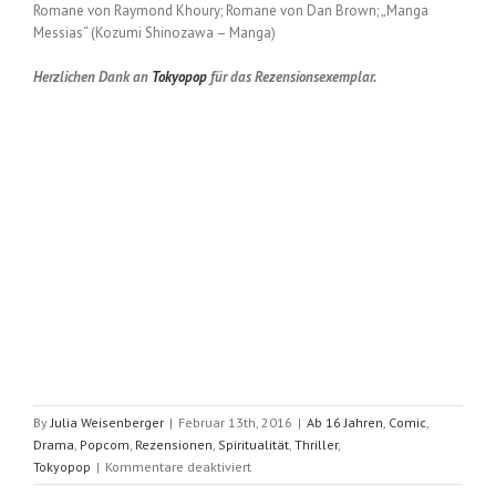
Romane von Raymond Khoury; Romane von Dan Brown; „Manga
Messias“ (Kozumi Shinozawa – Manga)
Herzlichen Dank an
Tokyopop
für das Rezensionsexemplar.
By
Julia Weisenberger
|
Februar 13th, 2016
|
Ab 16 Jahren
,
Comic
,
Drama
,
Popcom
,
Rezensionen
,
Spiritualität
,
Thriller
,
für
Tokyopop
|
Kommentare deaktiviert
Offenbarungen