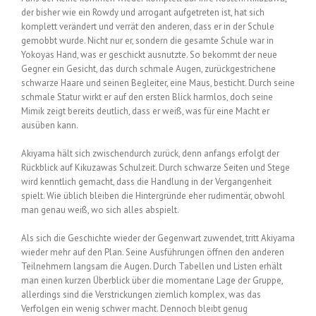
der bisher wie ein Rowdy und arrogant aufgetreten ist, hat sich
komplett verändert und verrät den anderen, dass er in der Schule
gemobbt wurde. Nicht nur er, sondern die gesamte Schule war in
Yokoyas Hand, was er geschickt ausnutzte. So bekommt der neue
Gegner ein Gesicht, das durch schmale Augen, zurückgestrichene
schwarze Haare und seinen Begleiter, eine Maus, besticht. Durch seine
schmale Statur wirkt er auf den ersten Blick harmlos, doch seine
Mimik zeigt bereits deutlich, dass er weiß, was für eine Macht er
ausüben kann.
Akiyama hält sich zwischendurch zurück, denn anfangs erfolgt der
Rückblick auf Kikuzawas Schulzeit. Durch schwarze Seiten und Stege
wird kenntlich gemacht, dass die Handlung in der Vergangenheit
spielt. Wie üblich bleiben die Hintergründe eher rudimentär, obwohl
man genau weiß, wo sich alles abspielt.
Als sich die Geschichte wieder der Gegenwart zuwendet, tritt Akiyama
wieder mehr auf den Plan. Seine Ausführungen öffnen den anderen
Teilnehmern langsam die Augen. Durch Tabellen und Listen erhält
man einen kurzen Überblick über die momentane Lage der Gruppe,
allerdings sind die Verstrickungen ziemlich komplex, was das
Verfolgen ein wenig schwer macht. Dennoch bleibt genug