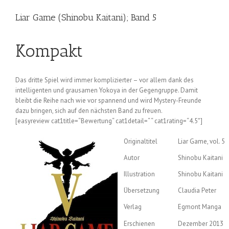
Liar Game (Shinobu Kaitani); Band 5
Kompakt
Das dritte Spiel wird immer komplizierter – vor allem dank des
intelligenten und grausamen Yokoya in der Gegengruppe. Damit
bleibt die Reihe nach wie vor spannend und wird Mystery-Freunde
dazu bringen, sich auf den nächsten Band zu freuen.
[easyreview cat1title=“Bewertung“ cat1detail=“ “ cat1rating=“4.5″]
Originaltitel
Liar Game, vol. 5
Autor
Shinobu Kaitani
Illustration
Shinobu Kaitani
Übersetzung
Claudia Peter
Verlag
Egmont Manga
Erschienen
Dezember 2013