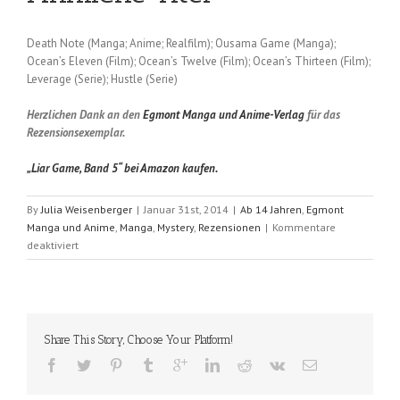
Death Note (Manga; Anime; Realfilm); Ousama Game (Manga);
Ocean’s Eleven (Film); Ocean’s Twelve (Film); Ocean’s Thirteen (Film);
Leverage (Serie); Hustle (Serie)
Herzlichen Dank an den
Egmont Manga und Anime-Verlag
für das
Rezensionsexemplar.
„Liar Game, Band 5“ bei Amazon kaufen.
By
Julia Weisenberger
|
Januar 31st, 2014
|
Ab 14 Jahren
,
Egmont
Manga und Anime
,
Manga
,
Mystery
,
Rezensionen
|
Kommentare
für
deaktiviert
Liar
Game
(Shinobu
Kaitani);
Band
Share This Story, Choose Your Platform!
5