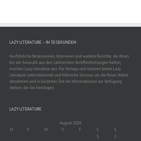
LAZY LITERATURE – IN 30 SEKUNDEN
Ausführliche Rezensionen, Interviews und weitere Berichte, die Ihnen
bei der Auswahl aus den zahlreichen Veröffentlichungen helfen,
machen Lazy Literature aus. Für Verlage und Autoren bietet Lazy
Literature unterstützende und hilfreiche Services an, die Ihnen Arbeit
abnehmen und in kürzester Zeit die Informationen zur Verfügung
stellen, die Sie benötigen.
LAZY LITERATURE
August 2026
M
D
M
D
F
S
S
1
2