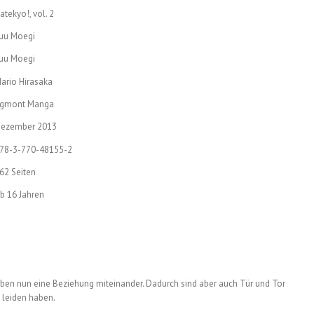
atekyo!, vol. 2
uu Moegi
uu Moegi
ario Hirasaka
gmont Manga
ezember 2013
78-3-770-48155-2
62 Seiten
b 16 Jahren
en nun eine Beziehung miteinander. Dadurch sind aber auch Tür und Tor
u leiden haben.