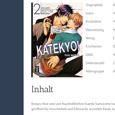
Originaltitel
K
Autor
Y
Illustration
Y
Übersetzung
M
Verlag
E
Erschienen
D
ISBN
9
Seitenanzahl
1
Altersgruppe
A
Inhalt
Rintaro Noe und sein Nachhilfelehrer Kaede Sumizome hab
geöffnet für Unsicherheit und Eifersucht, worunter beide z