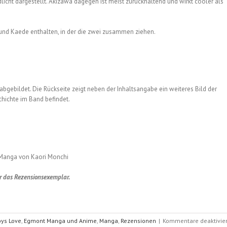
edlicht dargestellt. Akizawa dagegen ist meist zurückhaltend und wirkt cooler als
 und Kaede enthalten, in der die zwei zusammen ziehen.
gebildet. Die Rückseite zeigt neben der Inhaltsangabe ein weiteres Bild der
chichte im Band befindet.
Manga von Kaori Monchi
r das Rezensionsexemplar.
ys Love
,
Egmont Manga und Anime
,
Manga
,
Rezensionen
|
Kommentare deaktivier