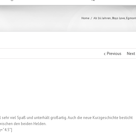
Home
/
Ab 16 Jahren
,
Boys Love
,
Egmont
Previous
Next
sehr viel Spaß und unterhält großartig. Auch die neue Kurzgeschichte besticht
wischen den beiden Helden.
g=“4.5″]