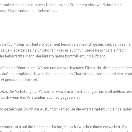
 betrunken in das Haus seines Nachbarn, des Studenten Akizawa. Schon bald
unge Mann verbirgt ein Geheimnis …
on Yuu Moegi fort. Rintaro ist erneut besonders niedlich gezeichnet, denn seine
t zeigen jederzeit seine Emotionen, was es auch für Kaede besonders einfach
er beherrschte Mann, der Rintaro gerne kontrolliert und aufzieht.
 auf den berühmten drei Worten und der wachsenden Eifersucht, die sie gegenüber
s äußerst empfänglich, was ihm einen neuen Charakterzug verleiht und den Lese
tel genauer beleuchtet.
zt. Die Verteilung der Panels ist zwar dynamisch, aber gut nachvollziehbar. Les
, auch wenn das Verständnis auch so gegeben ist.
d gezeichnet. Durch die Ausführlichkeit sollte die Altersempfehlung eingehalte
triert sich auf die Liebesgeschichte, die sich zwischen ihnen entwickelt. Vor