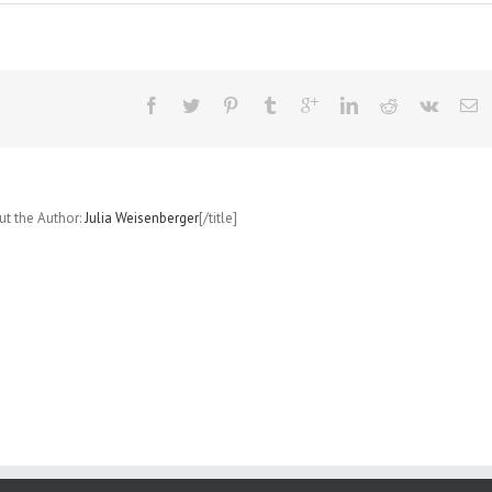
out the Author:
Julia Weisenberger
[/title]