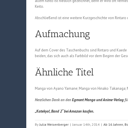
allem Keito ist niedlich gezeichnet, denn er wird oft verni
Keito.
Abschließend ist eine weitere Kurzgeschichte von Rintaro
Aufmachung
Auf dem Cover des Taschenbuchs sind Rintaro und Kaede ab
beiden, das sich auch als Farbbild vor dem Beginn der Ges
Ähnliche Titel
Manga von Ayano Yamane; Manga von Hinako Takanaga; 
Herzlichen Dank an den
Egmont Manga und Anime-Verlag
fü
„Katekyo!, Band 2“ bei Amazon kaufen.
By
Julia Weisenberger
|
Januar 14th, 2014
|
Ab 16 Jahren
,
Bo