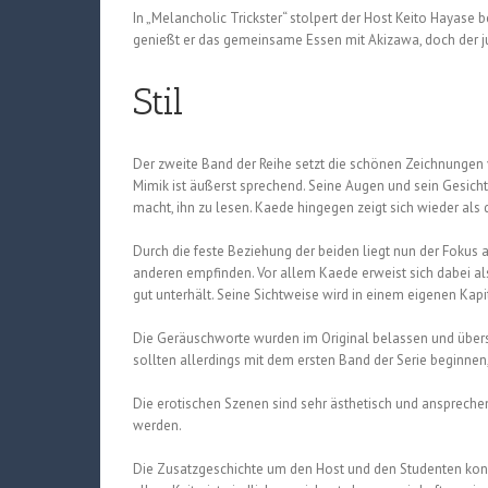
In „Melancholic Trickster“ stolpert der Host Keito Hayase
genießt er das gemeinsame Essen mit Akizawa, doch der j
Stil
Der zweite Band der Reihe setzt die schönen Zeichnungen v
Mimik ist äußerst sprechend. Seine Augen und sein Gesich
macht, ihn zu lesen. Kaede hingegen zeigt sich wieder als d
Durch die feste Beziehung der beiden liegt nun der Fokus
anderen empfinden. Vor allem Kaede erweist sich dabei al
gut unterhält. Seine Sichtweise wird in einem eigenen Kapi
Die Geräuschworte wurden im Original belassen und überset
sollten allerdings mit dem ersten Band der Serie beginnen
Die erotischen Szenen sind sehr ästhetisch und ansprechen
werden.
Die Zusatzgeschichte um den Host und den Studenten konzen