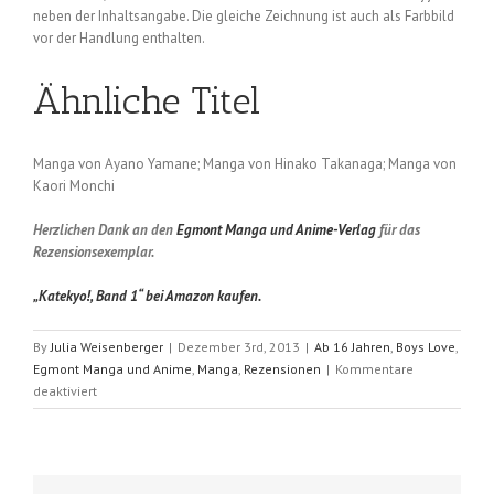
neben der Inhaltsangabe. Die gleiche Zeichnung ist auch als Farbbild
vor der Handlung enthalten.
Ähnliche Titel
Manga von Ayano Yamane; Manga von Hinako Takanaga; Manga von
Kaori Monchi
Herzlichen Dank an den
Egmont Manga und Anime-Verlag
für das
Rezensionsexemplar.
„Katekyo!, Band 1“ bei Amazon kaufen.
By
Julia Weisenberger
|
Dezember 3rd, 2013
|
Ab 16 Jahren
,
Boys Love
,
Egmont Manga und Anime
,
Manga
,
Rezensionen
|
Kommentare
für
deaktiviert
Katekyo!
(Yuu
Moegi);
Band