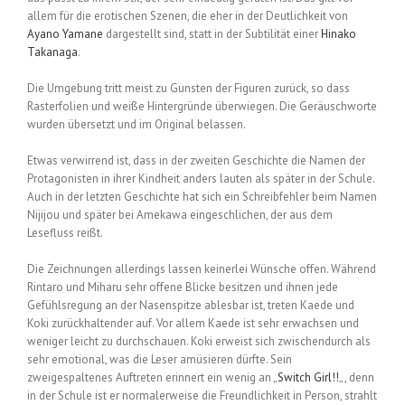
allem für die erotischen Szenen, die eher in der Deutlichkeit von
Ayano Yamane
dargestellt sind, statt in der Subtilität einer
Hinako
Takanaga
.
Die Umgebung tritt meist zu Gunsten der Figuren zurück, so dass
Rasterfolien und weiße Hintergründe überwiegen. Die Geräuschworte
wurden übersetzt und im Original belassen.
Etwas verwirrend ist, dass in der zweiten Geschichte die Namen der
Protagonisten in ihrer Kindheit anders lauten als später in der Schule.
Auch in der letzten Geschichte hat sich ein Schreibfehler beim Namen
Nijijou und später bei Amekawa eingeschlichen, der aus dem
Lesefluss reißt.
Die Zeichnungen allerdings lassen keinerlei Wünsche offen. Während
Rintaro und Miharu sehr offene Blicke besitzen und ihnen jede
Gefühlsregung an der Nasenspitze ablesbar ist, treten Kaede und
Koki zurückhaltender auf. Vor allem Kaede ist sehr erwachsen und
weniger leicht zu durchschauen. Koki erweist sich zwischendurch als
sehr emotional, was die Leser amüsieren dürfte. Sein
zweigespaltenes Auftreten erinnert ein wenig an „
Switch Girl!!
„, denn
in der Schule ist er normalerweise die Freundlichkeit in Person, strahlt