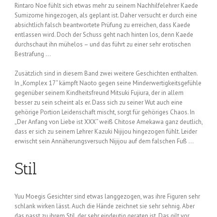
Rintaro Noe fühlt sich etwas mehr zu seinem Nachhilfelehrer Kaede
Sumizome hingezogen, als geplant ist. Daher versucht er durch eine
absichtlich falsch beantwortete Prüfung zu erreichen, dass Kaede
entlassen wird. Doch der Schuss geht nach hinten los, denn Kaede
durchschaut ihn mühelos – und das führt zu einer sehr erotischen
Bestrafung …
Zusätzlich sind in diesem Band zwei weitere Geschichten enthalten.
In „Komplex 17“ kämpft Naoto gegen seine Minderwertigkeitsgefühle
gegenüber seinem Kindheitsfreund Mitsuki Fujiura, der in allem
besser zu sein scheint als er. Dass sich zu seiner Wut auch eine
gehörige Portion Leidenschaft mischt, sorgt für gehöriges Chaos. In
„Der Anfang von Liebe ist XXX“ weiß Chitose Amekawa ganz deutlich,
dass er sich zu seinem Lehrer Kazuki Nijijou hingezogen fühlt. Leider
erwischt sein Annäherungsversuch Nijijou auf dem falschen Fuß …
Stil
Yuu Moegis Gesichter sind etwas langgezogen, was ihre Figuren sehr
schlank wirken lässt. Auch die Hände zeichnet sie sehr sehnig. Aber
das passt zu ihrem Stil, der sehr eindeutig geraten ist. Das gilt vor