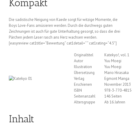
Kompakt
Die sadistische Neigung von Kaede sorgt für witzige Momente, die
Boys Love-Fans amüsieren werden. Durch die durchwegs guten
Zeichnungen ist auch für gute Unterhaltung gesorgt, so dass die drei
Pärchen jedem Leser rasch ans Herz wachsen werden.
[easyreview cat1title=“Bewertung“ cat1detail=“ “ cat1rating=“4.5″]
Originaltitel
Katekyo!, vol. 1
Autor
Yuu Moegi
Illustration
Yuu Moegi
Übersetzung
Mario Hirasaka
Verlag
Egmont Manga
Erschienen
November 2013
ISBN
978-3-770-4815
Seitenanzahl
146 Seiten
Altersgruppe
Ab 16 Jahren
Inhalt