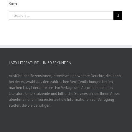
Suche
LAZY LITERATURE – IN 30 SEKUNDEN
Ausführliche Rezensionen, Interviews und weitere Berichte, die Ihnen
bei der Auswahl aus den zahlreichen Veröffentlichungen helfen,
machen Lazy Literature aus. Für Verlage und Autoren bietet Lazy
Literature unterstützende und hilfreiche Services an, die Ihnen Arbeit
abnehmen und in kürzester Zeit die Informationen zur Verfügung
stellen, die Sie benötigen.