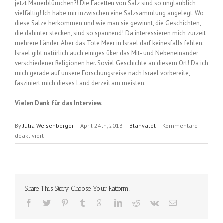
jetzt Mauerblümchen?! Die Facetten von Salz sind so unglaublich
vielfältig! Ich habe mir inzwischen eine Salzsammlung angelegt. Wo
diese Salze herkommen und wie man sie gewinnt, die Geschichten,
die dahinter stecken, sind so spannend! Da interessieren mich zurzeit
mehrere Länder. Aber das Tote Meer in Israel darf keinesfalls fehlen.
Israel gibt natürlich auch einiges über das Mit- und Nebeneinander
verschiedener Religionen her. Soviel Geschichte an diesem Ort! Da ich
mich gerade auf unsere Forschungsreise nach Israel vorbereite,
fasziniert mich dieses Land derzeit am meisten.
Vielen Dank für das Interview.
By
Julia Weisenberger
|
April 24th, 2013
|
Blanvalet
|
Kommentare
für
deaktiviert
Interview
mit
Solveig
Ariane
Prusko
Share This Story, Choose Your Platform!
(2013)