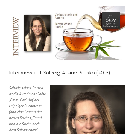
Interview mit Solveig Ariane Prusko (2013)
Solveig Ariane Prusko
ist die Autorin der Reihe
„Emmi Cox“.
Auf der
Leipziger Buchmesse
fand eine Lesung des
neuen Buches „Emmi
und die Suche nach
dem Safranschatz“