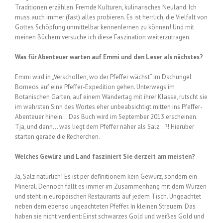
Traditionen erzählen. Fremde Kulturen, kulinarisches Neuland. Ich
muss auch immer (fast) alles probieren. Es ist herrlich, die Vielfalt von
Gottes Schöpfung unmittelbar kennenlernen zu können! Und mit
meinen Büchern versuche ich diese Faszination weiterzutragen.
Was für Abenteuer warten auf Emmi und den Leser als nächstes?
Emmi wird in „Verschollen, wo der Pfeffer wächst“ im Dschungel
Borneos auf eine Pfeffer-Expedition gehen. Unterwegs im
Botanischen Garten, auf einem Wandertag mit ihrer Klasse, rutscht sie
im wahrsten Sinn des Wortes eher unbeabsichtigt mitten ins Pfeffer-
Abenteuer hinein… Das Buch wird im September 2013 erscheinen.
Tja, und dann… was liegt dem Pfeffer näher als Salz…?! Hierüber
starten gerade die Recherchen.
Welches Gewürz und Land fasziniert Sie derzeit am meisten?
Ja, Salz natürlich! Es ist per definitionem kein Gewürz, sondern ein
Mineral. Dennoch fällt es immer im Zusammenhang mit dem Würzen
und steht in europäischen Restaurants auf jedem Tisch. Ungeachtet
neben dem ebenso ungeachteten Pfeffer. In kleinen Streuern. Das
haben sie nicht verdient: Einst schwarzes Gold und weißes Gold und