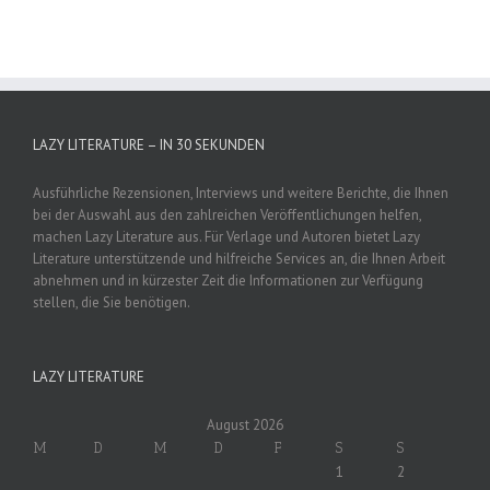
LAZY LITERATURE – IN 30 SEKUNDEN
Ausführliche Rezensionen, Interviews und weitere Berichte, die Ihnen
bei der Auswahl aus den zahlreichen Veröffentlichungen helfen,
machen Lazy Literature aus. Für Verlage und Autoren bietet Lazy
Literature unterstützende und hilfreiche Services an, die Ihnen Arbeit
abnehmen und in kürzester Zeit die Informationen zur Verfügung
stellen, die Sie benötigen.
LAZY LITERATURE
August 2026
M
D
M
D
F
S
S
1
2