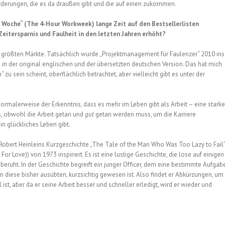
rderungen, die es da draußen gibt und die auf einen zukommen.
 Woche“ (The 4-Hour Workweek) lange Zeit auf den Bestsellerlisten
Zeitersparnis und Faulheit in den letzten Jahren erhöht?
r größten Märkte. Tatsächlich wurde „Projektmanagement für Faulenzer“ 2010 ins
 in der original englischen und der übersetzten deutschen Version. Das hat mich
zu sein scheint, oberflächlich betrachtet, aber vielleicht gibt es unter der
rmalerweise der Erkenntnis, dass es mehr im Leben gibt als Arbeit – eine starke
ss, obwohl die Arbeit getan und
gut
getan werden muss, um die Karriere
n glückliches Leben gibt.
 Robert Heinleins Kurzgeschichte „The Tale of the Man Who Was Too Lazy to Fail
r Love)) von 1973 inspiriert. Es ist eine lustige Geschichte, die lose auf einigen
eruht. In der Geschichte begreift ein junger Officer, dem eine bestimmte Aufgab
n diese bisher ausübten, kurzsichtig gewesen ist. Also findet er Abkürzungen, um
 ist, aber da er seine Arbeit besser und schneller erledigt, wird er wieder und