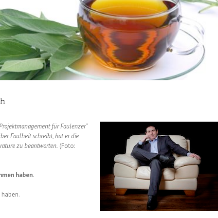
ch
„Projektmanagement für Faulenzer“
er Faulheit schreibt, hat er die
rature zu beantworten.
(Foto:
ommen haben.
t haben.