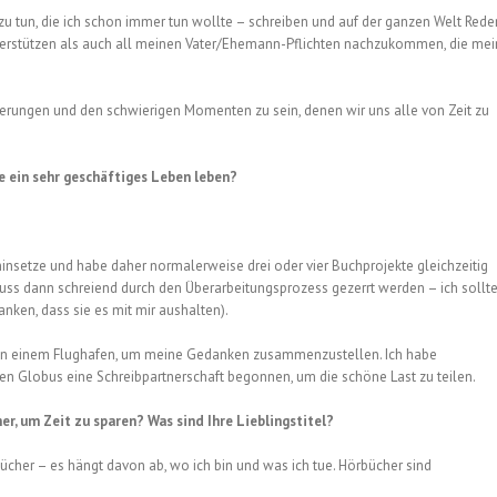
e zu tun, die ich schon immer tun wollte – schreiben und auf der ganzen Welt Rede
nterstützen als auch all meinen Vater/Ehemann-Pflichten nachzukommen, die mei
derungen und den schwierigen Momenten zu sein, denen wir uns alle von Zeit zu
ie ein sehr geschäftiges Leben leben?
insetze und habe daher normalerweise drei oder vier Buchprojekte gleichzeitig
 muss dann schreiend durch den Überarbeitungsprozess gezerrt werden – ich sollt
nken, dass sie es mit mir aushalten).
der in einem Flughafen, um meine Gedanken zusammenzustellen. Ich habe
en Globus eine Schreibpartnerschaft begonnen, um die schöne Last zu teilen.
er, um Zeit zu sparen? Was sind Ihre Lieblingstitel?
bücher – es hängt davon ab, wo ich bin und was ich tue. Hörbücher sind