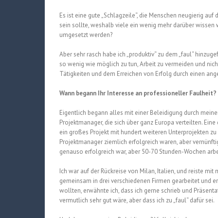
Es ist eine gute „Schlagzeile“, die Menschen neugierig auf 
sein sollte, weshalb viele ein wenig mehr darüber wissen w
umgesetzt werden?
Aber sehr rasch habe ich „produktiv“ zu dem „faul“ hinzugef
so wenig wie möglich zu tun, Arbeit zu vermeiden und nich
Tätigkeiten und dem Erreichen von Erfolg durch einen an
Wann begann Ihr Interesse an professioneller Faulheit?
Eigentlich begann alles mit einer Beleidigung durch meine
Projektmanager, die sich über ganz Europa verteilten. Eine
ein großes Projekt mit hundert weiteren Unterprojekten z
Projektmanager ziemlich erfolgreich waren, aber vernünfti
genauso erfolgreich war, aber 50-70 Stunden-Wochen arbeit
Ich war auf der Rückreise von Milan, Italien, und reiste m
gemeinsam in drei verschiedenen Firmen gearbeitet und er 
wollten, erwähnte ich, dass ich gerne schrieb und Präsent
vermutlich sehr gut wäre, aber dass ich zu „faul“ dafür sei.