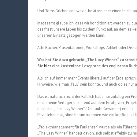
Und Toms Bücher sind witzig, besitzen aber einen leicht a
Insgesamt glaube ich, dass wir konditioniert werden zu gl
das frisst unsere Leben bis zu dem Punkt auf, an dem es k
unserem Einsatz gezogen werden kann.
Alle Bücher, Präsentationen, Workshops, Artikel oder Disk
Was hat Sie dazu gebracht, „The Lazy Winner“ zu schrei
Sie
hier
eine kostenlose Leseprobe des englischen Buch
Als ich auf immer mehr Events überall auf der Erde sprac
Hinweise, wie man „faul“ sein konnte, und auch ob es nur
Das ist natürlich nicht der Fall. Ich habe nur zufällig ei
mich meine Verleger, basierend auf dem Erfolg von „Projek
den Titel „The Lazy Winner“ (Der faule Gewinner) erhielt 
Privatleben hat, ohne herumzurennen wie ein kopfloses Hu
„Projektmanagement für Faulenzer“ wurde als ein Führer b
„The Lazy Winner“ handelt davon, sich selbst effektiv zu