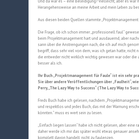
Und da war es – eine Beleidigung? Vielleicht, aber es war
Herangehensweise an meine Arbeit und mein Leben zu bes
Aus diesen beiden Quellen stammte „Projektmanagement für
Die Frage, ob ich schon immer „professionell faul“ gewesen
beim Projektmanagement hart und ausdauernd, aber nachdem
sann über die Anstrengungen nach, die ich auf mich genom
begriff, dass sehr viel von dem, was ich getan hatte, nicht
die entweder nicht wirklich wichtig gewesen war oder die 
besser als ich.
Ihr Buch „Projektmanagement für Faule“ ist ein sehr pr
Sie über andere Veröffentlichungen über „Faulheit“, wie
Perry, „The Lazy Way to Success“ (The Lazy Way to Su
Freds Buch habe ich gelesen, nachdem „Projektmanagement f
und respektlos und jedes Buch, das mit der Warnung erschei
könnten.“ muss es wert sein zu lesen.
„Einfach liegen lassen“ habe ich nicht gelesen, aber eine 
daher werde ich mir das später wohl etwas genauer ansehen.
komplett davon handelt, nicht zu faulenzen.