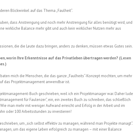
nderen Blickwinkel auf das Thema „Faulheit“.
auben, dass Anstrengung und noch mehr Anstrengung für alles benötigt wird, und
eine wirkliche Balance mehr gibt und auch kein wirklicher Nutzen mehr aus
ussionen, die die Leute dazu bringen, anders zu denken, müssen etwas Gutes sein.
ben, worin Ihre Erkenntnisse auf das Privatleben übertragen werden? (Lesen
es.)
h, baten mich die Menschen, die das ganze „Faulheits“-Konzept mochten, um mehr
 auf das Projektmanagement anwendbar ist.
n Projektmanagement-Buch geschrieben, weil ich ein Projektmanager war. Daher lud
tmanagement für Faulenzer“, ein, ein zweites Buch zu schreiben, das schließlich
– Wie man mehr mit weniger Aufwand erreicht und Erfolg in der Arbeit und im
hn oder 100 Arbeitsstunden zu investieren!
eschrieben, um „sich selbst effektiv zu managen, während man Projekte managt“.
 managen, um das eigene Leben erfolgreich zu managen – mit einer Balance