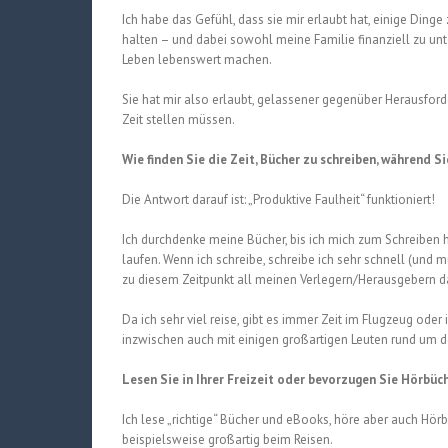
Ich habe das Gefühl, dass sie mir erlaubt hat, einige Ding
halten – und dabei sowohl meine Familie finanziell zu u
Leben lebenswert machen.
Sie hat mir also erlaubt, gelassener gegenüber Herausfor
Zeit stellen müssen.
Wie finden Sie die Zeit, Bücher zu schreiben, während S
Die Antwort darauf ist: „Produktive Faulheit“ funktioniert!
Ich durchdenke meine Bücher, bis ich mich zum Schreiben h
laufen. Wenn ich schreibe, schreibe ich sehr schnell (und
zu diesem Zeitpunkt all meinen Verlegern/Herausgebern da
Da ich sehr viel reise, gibt es immer Zeit im Flugzeug o
inzwischen auch mit einigen großartigen Leuten rund um d
Lesen Sie in Ihrer Freizeit oder bevorzugen Sie Hörbüch
Ich lese „richtige“ Bücher und eBooks, höre aber auch Hör
beispielsweise großartig beim Reisen.