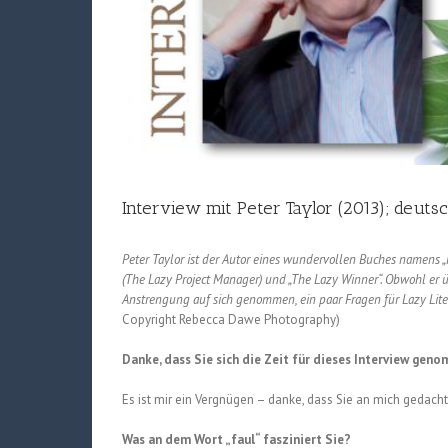
Interview mit Peter Taylor (2013); deuts
Peter Taylor ist der Autor eines wundervollen Buches namens 
(The Lazy Project Manager) und „The Lazy Winner“.
Obwohl er üb
Anstrengung auf sich genommen, ein paar Fragen für Lazy Lite
Copyright Rebecca Dawe Photography)
Danke, dass Sie sich die Zeit für dieses Interview gen
Es ist mir ein Vergnügen – danke, dass Sie an mich gedach
Was an dem Wort „faul“ fasziniert Sie?