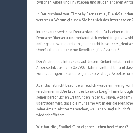
zwischen Arbeit und Privatleben und all den anderen Anfo
In Deutschland war Timothy Ferriss mit „Die 4-Stunden
vertreten. Warum glauben Sie hat sich das Interesse an 
Interessanterweise ist Deutschland ebenfalls einer meine
Deutsche übersetzt und verkauft sich weiterhin gut sowohl
anfangs ein wenig erstaunt, da es nicht besonders „deutsch“ 
Oberfläche eine geheime Rebellion, „faul“ zu sein?
Der Anstieg des Interesses auf diesem Gebiet entstammt no
Arbeitsethik aus den 80er/90er Jahren vielleicht – und da
voranzubringen, es andere, genauso wichtige Aspekte für ei
Aber das ist nicht besonders neu. Ich wurde ein wenig von
(erschienen in „Die Leben des Lazarus Long“ (Time Enough Fo
seiner persönlichen Erfahrungen in der US Naval Academy b
übertragen wird, dass die mühsame Art, in der die Mensche
seine Arbeit leichter zu machen, weil er so unglaublich faul
wieder befördert.
Wie hat die „Faulheit“ Ihr eigenes Leben beeinflusst?