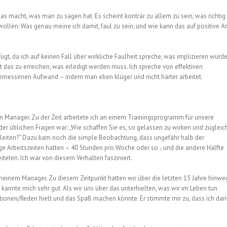
das macht, was man zu sagen hat. Es scheint konträr zu allem zu sein, was richtig
ollen: Was genau meine ich damit, faul zu sein, und wie kann das auf positive Ar
ügt, da ich auf keinen Fall über wirkliche Faulheit spreche, was implizieren würd
t das zu erreichen, was erledigt werden muss. Ich spreche von effektiven
gemessenen Aufwand – indem man eben klüger und nicht härter arbeitet.
n Manager. Zu der Zeit arbeitete ich an einem Trainingsprogramm für unsere
 der üblichen Fragen war: „Wie schaffen Sie es, so gelassen zu wirken und zugleic
u leiten?“ Dazu kam noch die simple Beobachtung, dass ungefähr halb der
ge Arbeitszeiten hatten – 40 Stunden pro Woche oder so -, und die andere Hälfte
eten. Ich war von diesem Verhalten fasziniert.
it meinem Manager. Zu diesem Zeitpunkt hatten wir über die letzten 15 Jahre hinwe
kannte mich sehr gut. Als wir uns über das unterhielten, was wir im Leben tun
ationen/Reden hielt und das Spaß machen könnte. Er stimmte mir zu, dass ich dar