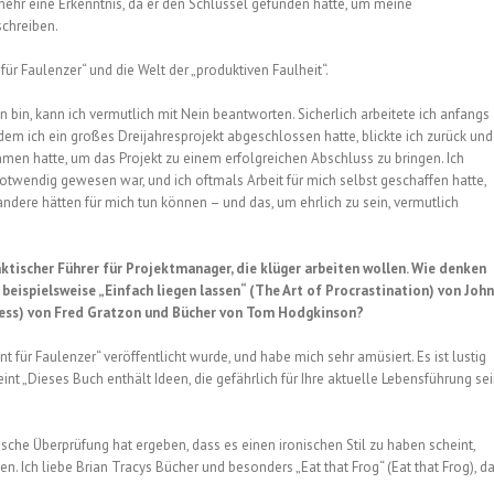
 mehr eine Erkenntnis, da er den Schlüssel gefunden hatte, um meine
chreiben.
 Faulenzer“ und die Welt der „produktiven Faulheit“.
 bin, kann ich vermutlich mit Nein beantworten. Sicherlich arbeitete ich anfangs
 ich ein großes Dreijahresprojekt abgeschlossen hatte, blickte ich zurück und
men hatte, um das Projekt zu einem erfolgreichen Abschluss zu bringen. Ich
 notwendig gewesen war, und ich oftmals Arbeit für mich selbst geschaffen hatte,
andere hätten für mich tun können – und das, um ehrlich zu sein, vermutlich
aktischer Führer für Projektmanager, die klüger arbeiten wollen. Wie denken
 beispielsweise „Einfach liegen lassen“ (The Art of Procrastination) von John
ccess) von Fred Gratzon und Bücher von Tom Hodgkinson?
ür Faulenzer“ veröffentlicht wurde, und habe mich sehr amüsiert. Es ist lustig
nt „Dieses Buch enthält Ideen, die gefährlich für Ihre aktuelle Lebensführung se
rasche Überprüfung hat ergeben, dass es einen ironischen Stil zu haben scheint,
 Ich liebe Brian Tracys Bücher und besonders „Eat that Frog“ (Eat that Frog), d