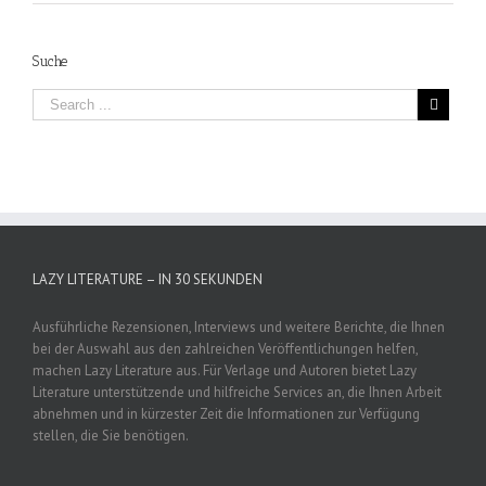
Suche
LAZY LITERATURE – IN 30 SEKUNDEN
Ausführliche Rezensionen, Interviews und weitere Berichte, die Ihnen
bei der Auswahl aus den zahlreichen Veröffentlichungen helfen,
machen Lazy Literature aus. Für Verlage und Autoren bietet Lazy
Literature unterstützende und hilfreiche Services an, die Ihnen Arbeit
abnehmen und in kürzester Zeit die Informationen zur Verfügung
stellen, die Sie benötigen.