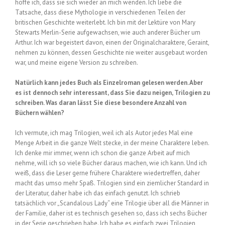
hoffe ich, dass sie sich wieder an mich wenden. Ich liebe die
Tatsache, dass diese Mythologie in verschiedenen Teilen der
britischen Geschichte weiterlebt. Ich bin mit der Lektüre von Mary
Stewarts Merlin-Serie aufgewachsen, wie auch anderer Bücher um
Arthur. Ich war begeistert davon, einen der Originalcharaktere, Geraint,
nehmen zu können, dessen Geschichte nie weiter ausgebaut worden
war, und meine eigene Version zu schreiben.
Natürlich kann jedes Buch als Einzelroman gelesen werden. Aber
es ist dennoch sehr interessant, dass Sie dazu neigen, Trilogien zu
schreiben. Was daran lässt Sie diese besondere Anzahl von
Büchern wählen?
Ich vermute, ich mag Trilogien, weil ich als Autor jedes Mal eine
Menge Arbeit in die ganze Welt stecke, in der meine Charaktere leben.
Ich denke mir immer, wenn ich schon die ganze Arbeit auf mich
nehme, will ich so viele Bücher daraus machen, wie ich kann. Und ich
weiß, dass die Leser gerne frühere Charaktere wiedertreffen, daher
macht das umso mehr Spaß. Trilogien sind ein ziemlicher Standard in
der Literatur, daher habe ich das einfach genutzt. Ich schrieb
tatsächlich vor „Scandalous Lady“ eine Trilogie über all die Männer in
der Familie, daher ist es technisch gesehen so, dass ich sechs Bücher
in der Serie geschrieben habe. Ich habe es einfach zwei Trilogien