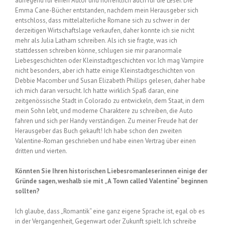
aufregend für einen Autor und hoffentlich auch für die Leser. Die
Emma Cane-Bücher entstanden, nachdem mein Herausgeber sich
entschloss, dass mittelalterliche Romane sich zu schwer in der
derzeitigen Wirtschaftslage verkaufen, daher konnte ich sie nicht
mehr als Julia Latham schreiben. Als ich sie fragte, was ich
stattdessen schreiben könne, schlugen sie mir paranormale
Liebesgeschichten oder Kleinstadtgeschichten vor. Ich mag Vampire
nicht besonders, aber ich hatte einige Kleinstadtgeschichten von
Debbie Macomber und Susan Elizabeth Phillips gelesen, daher habe
ich mich daran versucht. Ich hatte wirklich Spaß daran, eine
zeitgenössische Stadt in Colorado zu entwickeln, dem Staat, in dem
mein Sohn lebt, und moderne Charaktere zu schreiben, die Auto
fahren und sich per Handy verständigen. Zu meiner Freude hat der
Herausgeber das Buch gekauft! Ich habe schon den zweiten
Valentine-Roman geschrieben und habe einen Vertrag über einen
dritten und vierten.
Könnten Sie Ihren historischen Liebesromanleserinnen einige der
Gründe sagen, weshalb sie mit „A Town called Valentine“ beginnen
sollten?
Ich glaube, dass „Romantik“ eine ganz eigene Sprache ist, egal ob es
in der Vergangenheit, Gegenwart oder Zukunft spielt. Ich schreibe