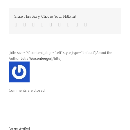
Gayle
Callen
(2012);
Share This Story, Choose Your Platform!
deutsch
[title size="3" content_align="left" style_type="default"]About the
Author:
Julia Weisenberger
[/title]
Comments are closed.
Letzte Artikel