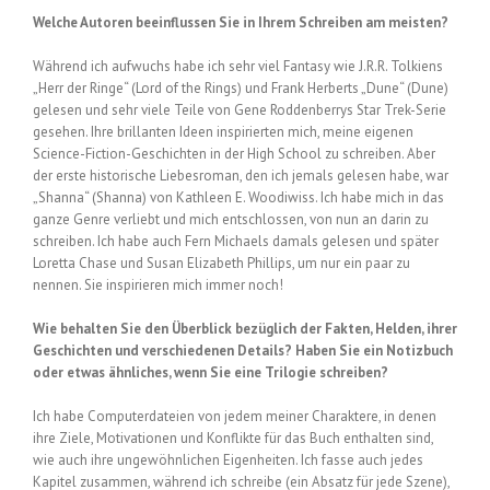
Welche Autoren beeinflussen Sie in Ihrem Schreiben am meisten?
Während ich aufwuchs habe ich sehr viel Fantasy wie J.R.R. Tolkiens
„Herr der Ringe“ (Lord of the Rings) und Frank Herberts „Dune“ (Dune)
gelesen und sehr viele Teile von Gene Roddenberrys Star Trek-Serie
gesehen. Ihre brillanten Ideen inspirierten mich, meine eigenen
Science-Fiction-Geschichten in der High School zu schreiben. Aber
der erste historische Liebesroman, den ich jemals gelesen habe, war
„Shanna“ (Shanna) von Kathleen E. Woodiwiss. Ich habe mich in das
ganze Genre verliebt und mich entschlossen, von nun an darin zu
schreiben. Ich habe auch Fern Michaels damals gelesen und später
Loretta Chase und Susan Elizabeth Phillips, um nur ein paar zu
nennen. Sie inspirieren mich immer noch!
Wie behalten Sie den Überblick bezüglich der Fakten, Helden, ihrer
Geschichten und verschiedenen Details? Haben Sie ein Notizbuch
oder etwas ähnliches, wenn Sie eine Trilogie schreiben?
Ich habe Computerdateien von jedem meiner Charaktere, in denen
ihre Ziele, Motivationen und Konflikte für das Buch enthalten sind,
wie auch ihre ungewöhnlichen Eigenheiten. Ich fasse auch jedes
Kapitel zusammen, während ich schreibe (ein Absatz für jede Szene),