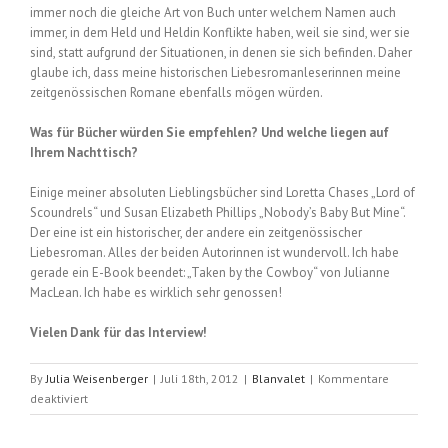
immer noch die gleiche Art von Buch unter welchem Namen auch
immer, in dem Held und Heldin Konflikte haben, weil sie sind, wer sie
sind, statt aufgrund der Situationen, in denen sie sich befinden. Daher
glaube ich, dass meine historischen Liebesromanleserinnen meine
zeitgenössischen Romane ebenfalls mögen würden.
Was für Bücher würden Sie empfehlen? Und welche liegen auf
Ihrem Nachttisch?
Einige meiner absoluten Lieblingsbücher sind Loretta Chases „Lord of
Scoundrels“ und Susan Elizabeth Phillips „Nobody’s Baby But Mine“.
Der eine ist ein historischer, der andere ein zeitgenössischer
Liebesroman. Alles der beiden Autorinnen ist wundervoll. Ich habe
gerade ein E-Book beendet: „Taken by the Cowboy“ von Julianne
MacLean. Ich habe es wirklich sehr genossen!
Vielen Dank für das Interview!
By
Julia Weisenberger
|
Juli 18th, 2012
|
Blanvalet
|
Kommentare
für
deaktiviert
Interview
mit