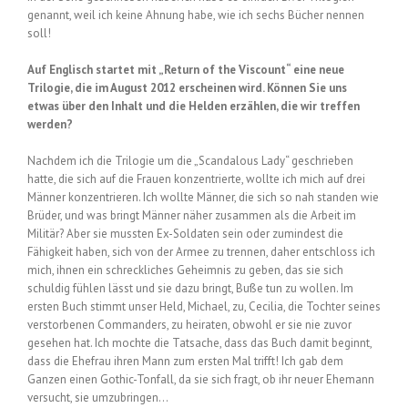
genannt, weil ich keine Ahnung habe, wie ich sechs Bücher nennen
soll!
Auf Englisch startet mit „Return of the Viscount“ eine neue
Trilogie, die im August 2012 erscheinen wird. Können Sie uns
etwas über den Inhalt und die Helden erzählen, die wir treffen
werden?
Nachdem ich die Trilogie um die „Scandalous Lady“ geschrieben
hatte, die sich auf die Frauen konzentrierte, wollte ich mich auf drei
Männer konzentrieren. Ich wollte Männer, die sich so nah standen wie
Brüder, und was bringt Männer näher zusammen als die Arbeit im
Militär? Aber sie mussten Ex-Soldaten sein oder zumindest die
Fähigkeit haben, sich von der Armee zu trennen, daher entschloss ich
mich, ihnen ein schreckliches Geheimnis zu geben, das sie sich
schuldig fühlen lässt und sie dazu bringt, Buße tun zu wollen. Im
ersten Buch stimmt unser Held, Michael, zu, Cecilia, die Tochter seines
verstorbenen Commanders, zu heiraten, obwohl er sie nie zuvor
gesehen hat. Ich mochte die Tatsache, dass das Buch damit beginnt,
dass die Ehefrau ihren Mann zum ersten Mal trifft! Ich gab dem
Ganzen einen Gothic-Tonfall, da sie sich fragt, ob ihr neuer Ehemann
versucht, sie umzubringen…