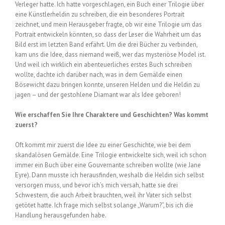
Verleger hatte. Ich hatte vorgeschlagen, ein Buch einer Trilogie über
eine Künstlerheldin zu schreiben, die ein besonderes Portrait
zeichnet, und mein Herausgeber fragte, ob wir eine Trilogie um das
Portrait entwickeln könnten, so dass der Leser die Wahrheit um das
Bild erst im letzten Band erfährt. Um die drei Bücher zu verbinden,
kam uns die Idee, dass niemand weiß, wer das mysteriöse Model ist.
Und weil ich wirklich ein abenteuerliches erstes Buch schreiben
wollte, dachte ich darüber nach, was in dem Gemälde einen
Bösewicht dazu bringen konnte, unseren Helden und die Heldin zu
jagen – und der gestohlene Diamant war als Idee geboren!
Wie erschaffen Sie Ihre Charaktere und Geschichten? Was kommt
zuerst?
Oft kommt mir zuerst die Idee zu einer Geschichte, wie bei dem
skandalösen Gemälde. Eine Trilogie entwickelte sich, weil ich schon
immer ein Buch über eine Gouvernante schreiben wollte (wie Jane
Eyre). Dann musste ich herausfinden, weshalb die Heldin sich selbst
versorgen muss, und bevor ich’s mich versah, hatte sie drei
Schwestern, die auch Arbeit brauchten, weil ihr Vater sich selbst
getötet hatte. Ich frage mich selbst solange „Warum?“, bis ich die
Handlung herausgefunden habe.