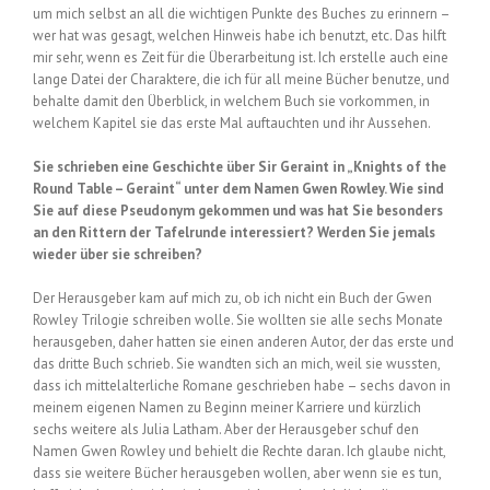
um mich selbst an all die wichtigen Punkte des Buches zu erinnern –
wer hat was gesagt, welchen Hinweis habe ich benutzt, etc. Das hilft
mir sehr, wenn es Zeit für die Überarbeitung ist. Ich erstelle auch eine
lange Datei der Charaktere, die ich für all meine Bücher benutze, und
behalte damit den Überblick, in welchem Buch sie vorkommen, in
welchem Kapitel sie das erste Mal auftauchten und ihr Aussehen.
Sie schrieben eine Geschichte über Sir Geraint in „Knights of the
Round Table – Geraint“ unter dem Namen Gwen Rowley. Wie sind
Sie auf diese Pseudonym gekommen und was hat Sie besonders
an den Rittern der Tafelrunde interessiert? Werden Sie jemals
wieder über sie schreiben?
Der Herausgeber kam auf mich zu, ob ich nicht ein Buch der Gwen
Rowley Trilogie schreiben wolle. Sie wollten sie alle sechs Monate
herausgeben, daher hatten sie einen anderen Autor, der das erste und
das dritte Buch schrieb. Sie wandten sich an mich, weil sie wussten,
dass ich mittelalterliche Romane geschrieben habe – sechs davon in
meinem eigenen Namen zu Beginn meiner Karriere und kürzlich
sechs weitere als Julia Latham. Aber der Herausgeber schuf den
Namen Gwen Rowley und behielt die Rechte daran. Ich glaube nicht,
dass sie weitere Bücher herausgeben wollen, aber wenn sie es tun,