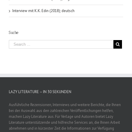
Interview mit K.K. Edin (2018); deutsch
Suche
LAZY LITERATURE – IN 30 SEKUNDEN
Ausführliche Rezensionen, Interviews und weitere Berichte, die Ihnen
bei der Auswahl aus den zahlreichen Veröffentlichungen helfen,
machen Lazy Literature aus. Für Verlage und Autoren bietet Lazy
Literature unterstützende und hilfreiche Services an, die Ihnen Arbeit
abnehmen und in kürzester Zeit die Informationen zur Verfügung