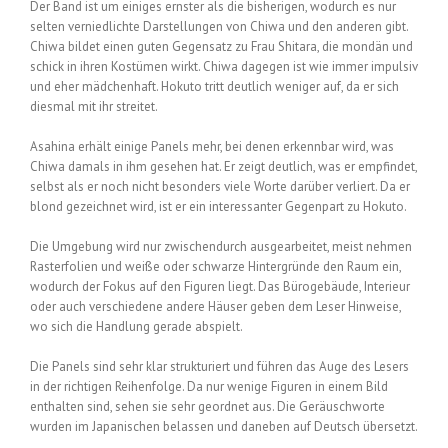
Der Band ist um einiges ernster als die bisherigen, wodurch es nur
selten verniedlichte Darstellungen von Chiwa und den anderen gibt.
Chiwa bildet einen guten Gegensatz zu Frau Shitara, die mondän und
schick in ihren Kostümen wirkt. Chiwa dagegen ist wie immer impulsiv
und eher mädchenhaft. Hokuto tritt deutlich weniger auf, da er sich
diesmal mit ihr streitet.
Asahina erhält einige Panels mehr, bei denen erkennbar wird, was
Chiwa damals in ihm gesehen hat. Er zeigt deutlich, was er empfindet,
selbst als er noch nicht besonders viele Worte darüber verliert. Da er
blond gezeichnet wird, ist er ein interessanter Gegenpart zu Hokuto.
Die Umgebung wird nur zwischendurch ausgearbeitet, meist nehmen
Rasterfolien und weiße oder schwarze Hintergründe den Raum ein,
wodurch der Fokus auf den Figuren liegt. Das Bürogebäude, Interieur
oder auch verschiedene andere Häuser geben dem Leser Hinweise,
wo sich die Handlung gerade abspielt.
Die Panels sind sehr klar strukturiert und führen das Auge des Lesers
in der richtigen Reihenfolge. Da nur wenige Figuren in einem Bild
enthalten sind, sehen sie sehr geordnet aus. Die Geräuschworte
wurden im Japanischen belassen und daneben auf Deutsch übersetzt.