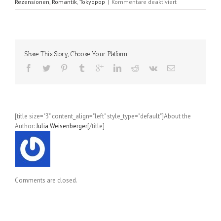
für
Rezensionen
,
Romantik
,
Tokyopop
|
Kommentare deaktiviert
Happy
Marriage?!
(Maki
Enjoji);
Band
Share This Story, Choose Your Platform!
7
[title size="3" content_align="left" style_type="default"]About the
Author:
Julia Weisenberger
[/title]
Comments are closed.