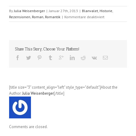
By
Julia Weisenberger
|
Januar 27th, 2013
|
Blanvalet
,
Historie
,
für
Rezensionen
,
Roman
,
Romantik
|
Kommentare deaktiviert
Eine
heißblütige
Lady
(Emma
Wildes);
Share This Story, Choose Your Platform!
Band
3
der
Notorious
Bachelors-
Serie
[title size="3" content_align="left" style_type="default"]About the
Author:
Julia Weisenberger
[/title]
Comments are closed.