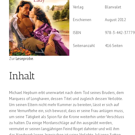
Verlag
Blanvalet
Erschienen
August 2012
ISBN
978-3-442-37779
Seitenanzahl
416 Seiten
Zur
Leseprobe
.
Inhalt
Michael Hepburn erbt unerwartet nach dem Tod seines Bruders, dem
Marquess of Longhaven, dessen Titel und zugleich dessen Verlobte.
Um seinen Eltern nicht mehr Kummer zu bereiten, lässt er sich auf
eine Vernunftehe ein, sich bewusst, dass er seine Frau anlügen muss,
um seine Tätigkeit als Spion für die Krone weiterhin unter Verschluss
zu halten. Da einige Mordanschläge auf ihn ausgeübt werden,
vermutet er seinen langjährigen Feind Roget dahinter und will ihm
das Handwerk legen. Inzwischen ist seine Verlobte, Julianne Sutton,