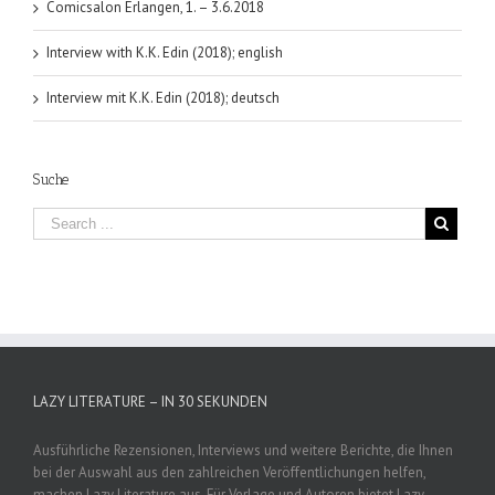
Comicsalon Erlangen, 1. – 3.6.2018
Interview with K.K. Edin (2018); english
Interview mit K.K. Edin (2018); deutsch
Suche
LAZY LITERATURE – IN 30 SEKUNDEN
Ausführliche Rezensionen, Interviews und weitere Berichte, die Ihnen
bei der Auswahl aus den zahlreichen Veröffentlichungen helfen,
machen Lazy Literature aus. Für Verlage und Autoren bietet Lazy