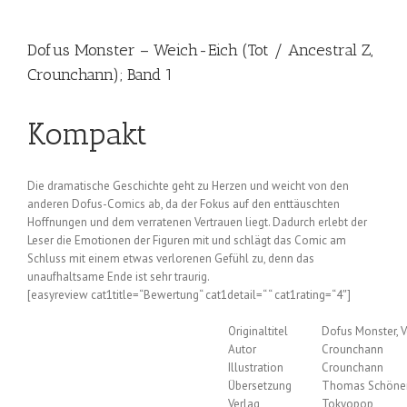
Dofus Monster – Weich-Eich (Tot / Ancestral Z,
Crounchann); Band 1
Kompakt
Die dramatische Geschichte geht zu Herzen und weicht von den
anderen Dofus-Comics ab, da der Fokus auf den enttäuschten
Hoffnungen und dem verratenen Vertrauen liegt. Dadurch erlebt der
Leser die Emotionen der Figuren mit und schlägt das Comic am
Schluss mit einem etwas verlorenen Gefühl zu, denn das
unaufhaltsame Ende ist sehr traurig.
[easyreview cat1title=“Bewertung“ cat1detail=“ “ cat1rating=“4″]
Originaltitel
Dofus Monster, V
Autor
Crounchann
Illustration
Crounchann
Übersetzung
Thomas Schöne
Verlag
Tokyopop