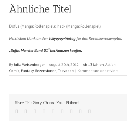
Ähnliche Titel
Dofus (Manga; Rollenspiel); .hack (Manga; Rollenspiel)
Herzlichen Dank an den
Tokyopop-Verlag
für das Rezensionsexemplar.
„Dofus Monster Band 01“ bei Amazon kaufen.
By
Julia Weisenberger
|
August 20th, 2012
|
Ab 13 Jahren
,
Action
,
für
Comic
,
Fantasy
,
Rezensionen
,
Tokyopop
|
Kommentare deaktiviert
Dofus
Monster
–
Weich-
Eich
Share This Story, Choose Your Platform!
(Tot
/
Ancestral
Z,
Crounchann