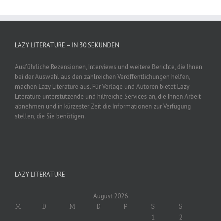
LAZY LITERATURE – IN 30 SEKUNDEN
Ausführliche Rezensionen, Interviews und weitere Berichte, die Ihnen
bei der Auswahl aus den zahlreichen Veröffentlichungen helfen,
machen Lazy Literature aus. Für Verlage und Autoren bietet Lazy
Literature unterstützende und hilfreiche Services an, die Ihnen Arbeit
abnehmen und in kürzester Zeit die Informationen zur Verfügung
stellen, die Sie benötigen.
LAZY LITERATURE
August 2026
M
D
M
D
F
S
S
1
2