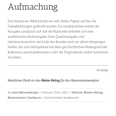
Aufmachung
Das Hardcover-Werk besitzt ein sehr dickes Papier, auf das die
Farbabbildungen gedruckt wurden. Ein Lesebändchen wertet die
Ausgabe zusätzlich auf. Auf der Rückseite befindet sich eine
ausführliche Inhaltsangabe. Eine Quellenangabe und
Literaturverzeichnis am Ende des Bandes wird vor allem denjenigen
helfen, die sich tiefergehend mit dem geschichtlichen Hintergrund der
Bukowina auseinandersetzen oder die Originaltexte selbst nachlesen
möchten.
Anzeige
Herzlichen Dank an den
Reimo-Verlag
für das Rezensionsexemplar.
By
Julia Weisenberger
|
Februar 25th, 2012
|
Historie
,
Reimo-Verlag
,
für
Rezensionen
,
Sachbuch
|
Kommentare deaktiviert
Die
Bukowina
und