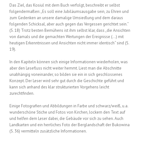
Das Ziel, das Kosiul mit dem Buch verfolgt, beschreibt er selbst
folgendermaßen: „Es soll eine Jubiläumsausgabe sein, zu Ehren und
zum Gedenken an unsere damalige Umsiedlung und dem daraus
folgenden Schicksal, aber auch gegen das Vergessen gerichtet sein.“
(S. 18) Trotz besten Bemühens ist ihm selbst klar, dass „die Ansichten
von damals und die gemachten Wertungen der Ereignisse (…) mit
heutigen Erkenntnissen und Ansichten nicht immer identisch“ sind (S.
19).
In den Kapiteln können sich einige Informationen wiederholen, was
aber den Lesefluss nicht weiter hemmt. Liest man die Abschnitte
unabhängig voneinander, so bilden sie ein in sich geschlossenes
Konzept. Der Leser wird sehr gut durch die Geschichte geführt und
kann sich anhand des klar strukturierten Vorgehens leicht
zurechtfinden.
Einige Fotografien und Abbildungen in Farbe und schwarz/weiß, u.a.
wunderschöne Stiche und Fotos von Kirchen, lockern den Text auf
und helfen dem Leser dabei, die Gebäude vor sich zu sehen. Auch
Landkarten und ein herrliches Foto der Berglandschaft der Bukowina
(S. 36) vermitteln zusätzliche Informationen.