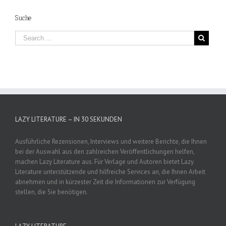
Suche
LAZY LITERATURE – IN 30 SEKUNDEN
Ausführliche Rezensionen, Interviews und weitere Berichte, die Ihnen
bei der Auswahl aus den zahlreichen Veröffentlichungen helfen,
machen Lazy Literature aus. Für Verlage und Autoren bietet Lazy
Literature unterstützende und hilfreiche Services an, die Ihnen Arbeit
abnehmen und in kürzester Zeit die Informationen zur Verfügung
stellen, die Sie benötigen.