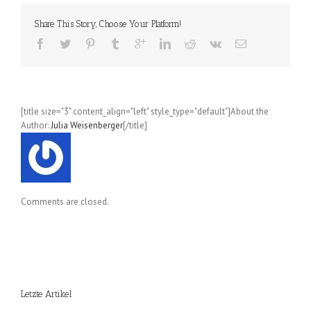
ihre
Buchenlanddeutschen
Share This Story, Choose Your Platform!
(Willi
Kosiul);
Band
01
[title size="3" content_align="left" style_type="default"]About the
Author:
Julia Weisenberger
[/title]
Comments are closed.
Letzte Artikel