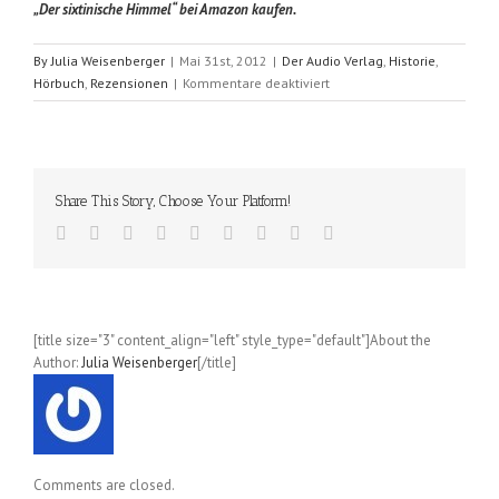
„Der sixtinische Himmel“ bei Amazon kaufen.
By
Julia Weisenberger
|
Mai 31st, 2012
|
Der Audio Verlag
,
Historie
,
für
Hörbuch
,
Rezensionen
|
Kommentare deaktiviert
Der
sixtinische
Himmel
(Leon
Morell)
Share This Story, Choose Your Platform!
[title size="3" content_align="left" style_type="default"]About the
Author:
Julia Weisenberger
[/title]
Comments are closed.