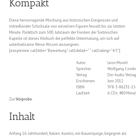
Kompakt
Diese hervorragende Mischung aus historischen Ereignissen und
mitreißender Schicksale von einzelnen Figuren fesselt bis zur letzten
Minute. Pünktlich zum 500. Jubiläum der Fresken der Sixtinischen
Kapelle ist dieses Hörbuch die perfekte Untermalung, um sich auf
unterhaltsame Weise Wissen anzueignen.
[easyreview cat1title=“Bewertung“ cat1detail=“ “ cat1rating=“4.5″]
Autor
Leon Morell
Sprecher
Wolfgang Condr
Verlag
Der Audio Verlag
Erschienen
Juni 2012
ISBN
978-3-86231-15
Laufzeit
6 CDs; 480 Minut
Zur
Hörprobe
.
Inhalt
Anfang 16. Jahrhundert, Italien. Aurelio, ein Bauernjunge, begegnet als