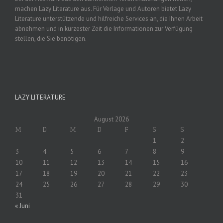
machen Lazy Literature aus. Für Verlage und Autoren bietet Lazy
Literature unterstützende und hilfreiche Services an, die Ihnen Arbeit
abnehmen und in kürzester Zeit die Informationen zur Verfügung
stellen, die Sie benötigen.
LAZY LITERATURE
August 2026
M
D
M
D
F
S
S
1
2
3
4
5
6
7
8
9
10
11
12
13
14
15
16
17
18
19
20
21
22
23
24
25
26
27
28
29
30
31
« Juni