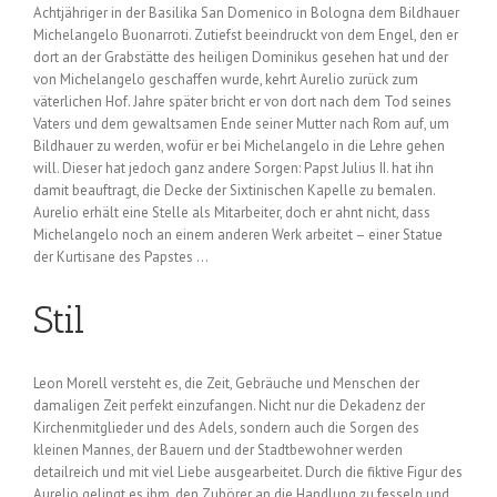
Achtjähriger in der Basilika San Domenico in Bologna dem Bildhauer
Michelangelo Buonarroti. Zutiefst beeindruckt von dem Engel, den er
dort an der Grabstätte des heiligen Dominikus gesehen hat und der
von Michelangelo geschaffen wurde, kehrt Aurelio zurück zum
väterlichen Hof. Jahre später bricht er von dort nach dem Tod seines
Vaters und dem gewaltsamen Ende seiner Mutter nach Rom auf, um
Bildhauer zu werden, wofür er bei Michelangelo in die Lehre gehen
will. Dieser hat jedoch ganz andere Sorgen: Papst Julius II. hat ihn
damit beauftragt, die Decke der Sixtinischen Kapelle zu bemalen.
Aurelio erhält eine Stelle als Mitarbeiter, doch er ahnt nicht, dass
Michelangelo noch an einem anderen Werk arbeitet – einer Statue
der Kurtisane des Papstes …
Stil
Leon Morell versteht es, die Zeit, Gebräuche und Menschen der
damaligen Zeit perfekt einzufangen. Nicht nur die Dekadenz der
Kirchenmitglieder und des Adels, sondern auch die Sorgen des
kleinen Mannes, der Bauern und der Stadtbewohner werden
detailreich und mit viel Liebe ausgearbeitet. Durch die fiktive Figur des
Aurelio gelingt es ihm, den Zuhörer an die Handlung zu fesseln und