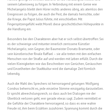
seinem Lebensweg zu folgen. In Verbindung mit einem Genie wie
Michelangelo bleibt dem Hörer nichts anderes übrig, als atemlos den
Ereignissen zu folgen, die auch die Pest, die damals herrschte, oder
die Kriege, die Papst Julius führte, mit einschließen. Mit
Fingerspitzengefühl webt Morell diese geschichtlichen Höhepunkte in
die Handlung ein.
Besonders bei den Charakteren aber hat er sich selbst übertroffen: Sei
es der schwierige und mitunter innerlich zerrissene Künstler
Michelangelo, sein Gegner, der Baumeister Donato Bramante, oder
sein künstlerischer Rivale Raffael – sie alle treten mit den einfachen
Menschen von der Straße auf und werden mit Leben erfüllt. Durch die
vielen Kleinigkeiten wie das Beschreiben von Gerüchen, Geräuschen
und Einzelheiten der Stadtkultur wird die damalige Zeit förmlich
lebendig.
Auch die Wahl des Sprechers ist hervorragend gelungen: Wolfgang
Condrus beherrscht es, jede einzelne Stimme einzigartig darzustellen.
Er spricht abwechslungsreich, so dass auch bei Dialogen nie der
Überblick verloren geht, wer gerade etwas sagt. Zudem vermittelt er
die Gefühle der Charaktere hervorragend, so dass es eine wahre
Freude ist, ihm beim Erzählen zuzuhören. Spannung kommt durch die