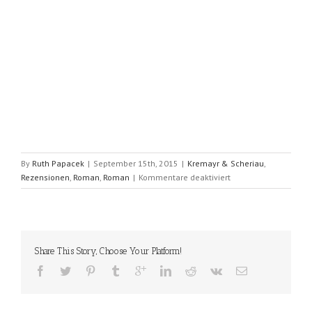
By
Ruth Papacek
|
September 15th, 2015
|
Kremayr & Scheriau
,
für
Rezensionen
,
Roman
,
Roman
|
Kommentare deaktiviert
Das
Tortenprotokoll
(Marianne
Jungmaier)
Share This Story, Choose Your Platform!