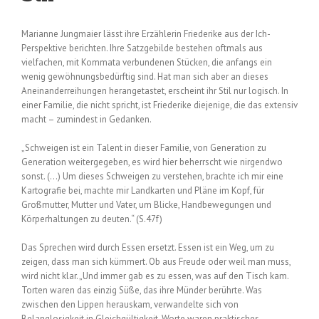
Marianne Jungmaier lässt ihre Erzählerin Friederike aus der Ich-
Perspektive berichten. Ihre Satzgebilde bestehen oftmals aus
vielfachen, mit Kommata verbundenen Stücken, die anfangs ein
wenig gewöhnungsbedürftig sind. Hat man sich aber an dieses
Aneinanderreihungen herangetastet, erscheint ihr Stil nur logisch. In
einer Familie, die nicht spricht, ist Friederike diejenige, die das extensiv
macht – zumindest in Gedanken.
„Schweigen ist ein Talent in dieser Familie, von Generation zu
Generation weitergegeben, es wird hier beherrscht wie nirgendwo
sonst. (…) Um dieses Schweigen zu verstehen, brachte ich mir eine
Kartografie bei, machte mir Landkarten und Pläne im Kopf, für
Großmutter, Mutter und Vater, um Blicke, Handbewegungen und
Körperhaltungen zu deuten.“ (S.47f)
Das Sprechen wird durch Essen ersetzt. Essen ist ein Weg, um zu
zeigen, dass man sich kümmert. Ob aus Freude oder weil man muss,
wird nicht klar. „Und immer gab es zu essen, was auf den Tisch kam.
Torten waren das einzig Süße, das ihre Münder berührte. Was
zwischen den Lippen herauskam, verwandelte sich von
Belanglosigkeit in Gleichgültigkeit, Worte waren praktisches