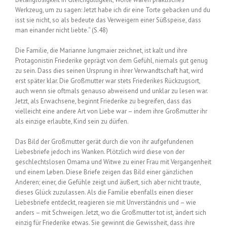
Werkzeug, um zu sagen: Jetzt habe ich dir eine Torte gebacken und du
isst sie nicht, so als bedeute das Verweigern einer Süßspeise, dass
man einander nicht liebte.“ (S.48)
Die Familie, die Marianne Jungmaier zeichnet, ist kalt und ihre
Protagonistin Friederike geprägt von dem Gefühl, niemals gut genug
zu sein. Dass dies seinen Ursprung in ihrer Verwandtschaft hat, wird
erst später klar. Die Großmutter war stets Friederikes Rückzugsort,
auch wenn sie oftmals genauso abweisend und unklar zu lesen war.
Jetzt, als Erwachsene, beginnt Friederike zu begreifen, dass das
vielleicht eine andere Art von Liebe war – indem ihre Großmutter ihr
als einzige erlaubte, Kind sein zu dürfen.
Das Bild der Großmutter gerät durch die von ihr aufgefundenen
Liebesbriefe jedoch ins Wanken. Plötzlich wird diese von der
geschlechtslosen Omama und Witwe zu einer Frau mit Vergangenheit
und einem Leben. Diese Briefe zeigen das Bild einer gänzlichen
Anderen; einer, die Gefühle zeigt und äußert, sich aber nicht traute,
dieses Glück zuzulassen. Als die Familie ebenfalls einen dieser
Liebesbriefe entdeckt, reagieren sie mit Unverständnis und – wie
anders – mit Schweigen. Jetzt, wo die Großmutter tot ist, ändert sich
einzig für Friederike etwas. Sie gewinnt die Gewissheit, dass ihre