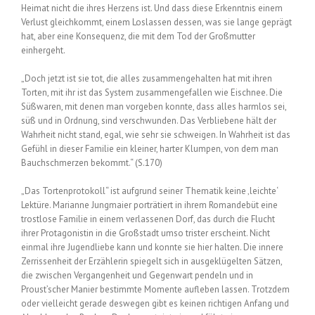
Heimat nicht die ihres Herzens ist. Und dass diese Erkenntnis einem
Verlust gleichkommt, einem Loslassen dessen, was sie lange geprägt
hat, aber eine Konsequenz, die mit dem Tod der Großmutter
einhergeht.
„Doch jetzt ist sie tot, die alles zusammengehalten hat mit ihren
Torten, mit ihr ist das System zusammengefallen wie Eischnee. Die
Süßwaren, mit denen man vorgeben konnte, dass alles harmlos sei,
süß und in Ordnung, sind verschwunden. Das Verbliebene hält der
Wahrheit nicht stand, egal, wie sehr sie schweigen. In Wahrheit ist das
Gefühl in dieser Familie ein kleiner, harter Klumpen, von dem man
Bauchschmerzen bekommt.“ (S.170)
„Das Tortenprotokoll“ ist aufgrund seiner Thematik keine ‚leichte‘
Lektüre. Marianne Jungmaier porträtiert in ihrem Romandebüt eine
trostlose Familie in einem verlassenen Dorf, das durch die Flucht
ihrer Protagonistin in die Großstadt umso trister erscheint. Nicht
einmal ihre Jugendliebe kann und konnte sie hier halten. Die innere
Zerrissenheit der Erzählerin spiegelt sich in ausgeklügelten Sätzen,
die zwischen Vergangenheit und Gegenwart pendeln und in
Proust’scher Manier bestimmte Momente aufleben lassen. Trotzdem
oder vielleicht gerade deswegen gibt es keinen richtigen Anfang und