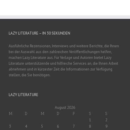
LAZY LITERATURE – IN 30 SEKUNDEN
Ausführliche Rezensionen, Interviews und weitere Berichte, die Ihnen
bei der Auswahl aus den zahlreichen Veröffentlichungen helfen,
machen Lazy Literature aus. Für Verlage und Autoren bietet Lazy
Literature unterstützende und hilfreiche Services an, die Ihnen Arbeit
abnehmen und in kürzester Zeit die Informationen zur Verfügung
stellen, die Sie benötigen.
LAZY LITERATURE
August 2026
M
D
M
D
F
S
S
1
2
3
4
5
6
7
8
9