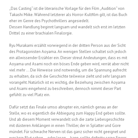
„Das Casting“ ist die literarische Vorlage für den Film „Audition“ von
Takashi Miike. Während letzterer als Horror-Kultfilm gilt, ist das Buch
eher im Genre des Psychothrillers angesiedelt.
Dessen Handlung beginnt langsam und wandelt sich erst im letzten
Drittel zu einer brachialen Finalorgie.
Ryu Murakami erzählt vorwiegend in der dritten Person aus der Sicht
des Protagonisten Aoyama. An wenigen Stellen schaltet sich jedoch
ein allwissender Erzähler ein. Dieser streut Andeutungen, dass es mit
Aoyama und Asami noch ein böses Ende geben wird, verrät aber nicht
viel mehr … Die Hinweise sind notwendig, um die Spannung aufrecht
zu erhalten, da sich die Geschichte teilweise zieht und sehr langsam
vorangeht. Natürlich ist es wichtig, die Beziehung zwischen Aoyama
und Asami eingehend zu beschreiben, dennoch nimmt dieser Part
gefühlt zu viel Platz ein.
Dafür setzt das Finale umso abrupter ein, nämlich genau an der
Stelle, wo es eigentlich die Abbiegung zum Happy End geben sollte.
Und ab diesem Moment verwandelt sich die zarte Liebesgeschichte
mit düsteren Anklängen in einen Thriller, der in Splatter und Gore
mündet. Für schwache Nerven ist das ganz sicher nicht geeignet und
wer kein Blut sehen – oder lesen – kann, sollte definitiv seine Finger