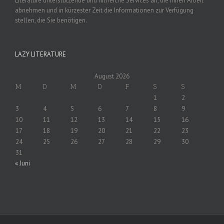
Literature unterstützende und hilfreiche Services an, die Ihnen Arbeit
abnehmen und in kürzester Zeit die Informationen zur Verfügung
stellen, die Sie benötigen.
LAZY LITERATURE
August 2026
M
D
M
D
F
S
S
1
2
3
4
5
6
7
8
9
10
11
12
13
14
15
16
17
18
19
20
21
22
23
24
25
26
27
28
29
30
31
« Juni