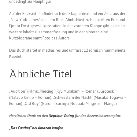
unbedingt zur Hauptfigur.
Auf der Rückseite befindet sich der Klappentext und ein Zitat aus der
„New York Times“, die dem Buch Ähnlichkeit zu Edgar Allen Poe und
Fjodor Dostojewski konstatiert. In der vorderen Klappe gibt es einen
weitere Inhaltszusammenfassung und in der hinteren eine
Kurzbiografie samt Foto des Autors.
Das Buch startet in medias res und umfasst 12 römisch nummerierte
Kapitel.
Ähnliche Titel
„Audition“ (Film); „Piercing“ (Ryu Murakami – Roman); „Grotesk“
(Natsuo Kirino – Roman); „Schwestern der Nacht“ (Masako Togawa –
Roman); „Old Boy“ (Garon Tsuchiya, Nobuaki Mingishi – Manga)
Herzlichen Dank an den
Septime-Verlag
für das Rezensionsexemplar.
„Das Casting“ bei Amazon kaufen.