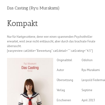
Das Casting (Ryu Murakami)
Kompakt
Nur für Hartgesottene, denn wer einen spannenden Psychothriller
erwartet, wird zwar nicht enttäuscht, aber durch das brachiale Finale
überrascht.
[easyreview cat1title=“Bewertung“ cat1detail=“ “ cat1rating=“4.5″]
Originaltitel
Odishon
Autor
Ryu Murakami
Übersetzung
Leopold Federmair
Verlag
Septime
Erschienen
April 2013