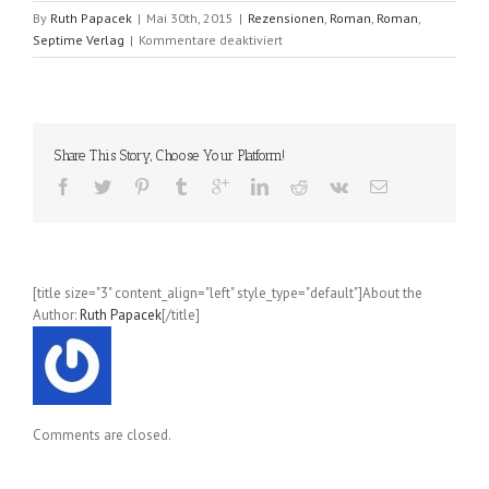
By
Ruth Papacek
|
Mai 30th, 2015
|
Rezensionen
,
Roman
,
Roman
,
für
Septime Verlag
|
Kommentare deaktiviert
Das
Casting
(Ryu
Murakami)
Share This Story, Choose Your Platform!
[title size="3" content_align="left" style_type="default"]About the
Author:
Ruth Papacek
[/title]
Comments are closed.