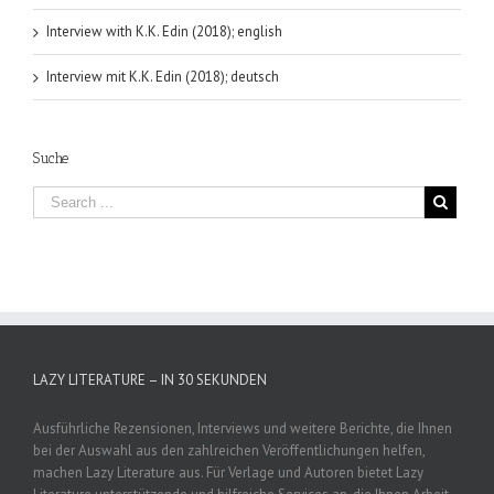
Interview with K.K. Edin (2018); english
Interview mit K.K. Edin (2018); deutsch
Suche
LAZY LITERATURE – IN 30 SEKUNDEN
Ausführliche Rezensionen, Interviews und weitere Berichte, die Ihnen
bei der Auswahl aus den zahlreichen Veröffentlichungen helfen,
machen Lazy Literature aus. Für Verlage und Autoren bietet Lazy