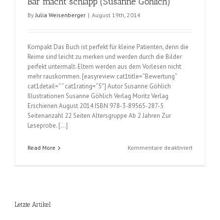
Bär macht schlapp (Susanne Göhlich)
By
Julia Weisenberger
|
August 19th, 2014
Kompakt Das Buch ist perfekt für kleine Patienten, denn die
Reime sind leicht zu merken und werden durch die Bilder
perfekt untermalt. Eltern werden aus dem Vorlesen nicht
mehr rauskommen. [easyreview cat1title=“Bewertung“
cat1detail=“ “ cat1rating=“5″] Autor Susanne Göhlich
Illustrationen Susanne Göhlich Verlag Moritz Verlag
Erschienen August 2014 ISBN 978-3-89565-287-5
Seitenanzahl 22 Seiten Altersgruppe Ab 2 Jahren Zur
Leseprobe. […]
für
Read More
Kommentare deaktiviert
Bär
macht
schlapp
(Susanne
Göhlich)
Letzte Artikel