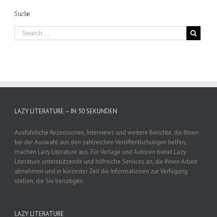
Suche
LAZY LITERATURE – IN 30 SEKUNDEN
Ausführliche Rezensionen, Interviews und weitere Berichte, die Ihnen
bei der Auswahl aus den zahlreichen Veröffentlichungen helfen,
machen Lazy Literature aus. Für Verlage und Autoren bietet Lazy
Literature unterstützende und hilfreiche Services an, die Ihnen Arbeit
abnehmen und in kürzester Zeit die Informationen zur Verfügung
stellen, die Sie benötigen.
LAZY LITERATURE