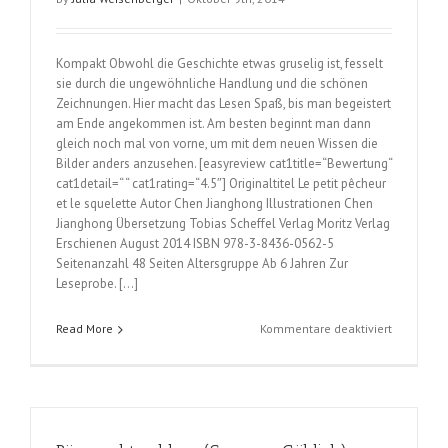
Kompakt Obwohl die Geschichte etwas gruselig ist, fesselt
sie durch die ungewöhnliche Handlung und die schönen
Zeichnungen. Hier macht das Lesen Spaß, bis man begeistert
am Ende angekommen ist. Am besten beginnt man dann
gleich noch mal von vorne, um mit dem neuen Wissen die
Bilder anders anzusehen. [easyreview cat1title=“Bewertung“
cat1detail=“ “ cat1rating=“4.5″] Originaltitel Le petit pêcheur
et le squelette Autor Chen Jianghong Illustrationen Chen
Jianghong Übersetzung Tobias Scheffel Verlag Moritz Verlag
Erschienen August 2014 ISBN 978-3-8436-0562-5
Seitenanzahl 48 Seiten Altersgruppe Ab 6 Jahren Zur
Leseprobe. […]
für
Read More
Kommentare deaktiviert
Der
kleine
Fischer
Tong
(Chen
Jianghong