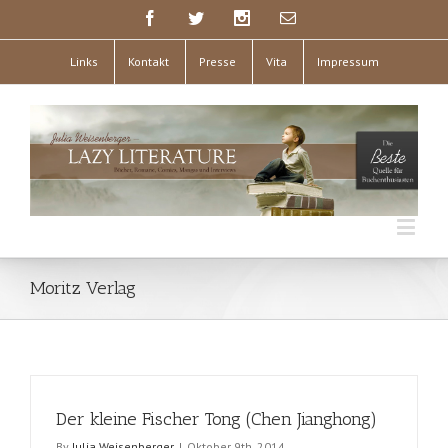
Links
Kontakt
Presse
Vita
Impressum
Moritz Verlag
Der kleine Fischer Tong (Chen Jianghong)
By
Julia Weisenberger
|
Oktober 9th, 2014